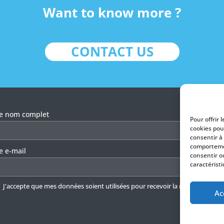
Want to know more ?
CONTACT US
llez laisser ce champ vide.
re nom complet
Pour offrir 
cookies pou
consentir à
comportemen
e e-mail
consentir o
caractéristi
J'accepte que mes données soient utilisées pour recevoir la newsletter.
En 
Ac