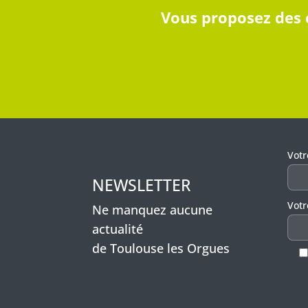
Vous proposez des c
Veui
Vot
NEWSLETTER
Votr
Ne manquez aucune
actualité
de Toulouse les Orgues