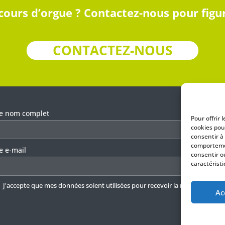
ours d’orgue ? Contactez-nous pour figure
CONTACTEZ-NOUS
llez laisser ce champ vide.
re nom complet
Pour offrir 
cookies pou
consentir à
comportemen
e e-mail
consentir o
caractéristi
J'accepte que mes données soient utilisées pour recevoir la newsletter.
En 
Ac