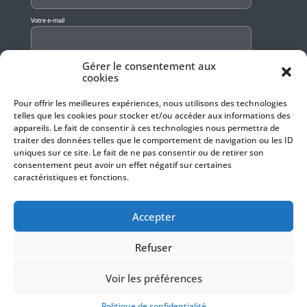
Votre e-mail
Gérer le consentement aux
J'accepte que mes données soient utilisées pour recevoir la newsletter.
En savoir plus
cookies
Pour offrir les meilleures expériences, nous utilisons des technologies
telles que les cookies pour stocker et/ou accéder aux informations des
appareils. Le fait de consentir à ces technologies nous permettra de
traiter des données telles que le comportement de navigation ou les ID
uniques sur ce site. Le fait de ne pas consentir ou de retirer son
consentement peut avoir un effet négatif sur certaines
caractéristiques et fonctions.
Accepter
Refuser
Actualités
Voir les préférences
Galeries Photos
Politique de confidentialité