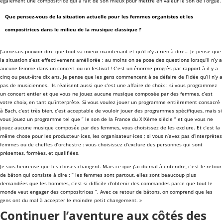
également une compositrice qui a fait de son mieux pour mettre en valeur le son de l’orgue.
Que pensez-vous de la situation actuelle pour les femmes organistes et les
compositrices dans le milieu de la musique classique ?
J’aimerais pouvoir dire que tout va mieux maintenant et qu’il n’y a rien à dire… Je pense que
la situation s’est effectivement améliorée : au moins on se pose des questions lorsqu’il n’y a
aucune femme dans un concert ou un festival ! C’est un énorme progrès par rapport à il y a
cinq ou peut-être dix ans. Je pense que les gens commencent à se défaire de l’idée qu’il n’y a
pas de musiciennes. Ils réalisent aussi que c’est une affaire de choix : si vous programmez
un concert entier et que vous ne jouez aucune musique composée par des femmes, c’est
votre choix, en tant qu’interprète. Si vous voulez jouer un programme entièrement consacré
à Bach, c’est très bien, c’est acceptable de vouloir jouer des programmes spécifiques, mais si
vous jouez un programme tel que ” le son de la France du XIXème siècle ” et que vous ne
jouez aucune musique composée par des femmes, vous choisissez de les exclure. Et c’est la
même chose pour les producteur·ices, les organisateur·ices ; si vous n’avez pas d’interprètes
femmes ou de cheffes d’orchestre : vous choisissez d’exclure des personnes qui sont
présentes, formées, et qualifiées.
Je suis heureuse que les choses changent. Mais ce que j’ai du mal à entendre, c’est le retour
de bâton qui consiste à dire : ” les femmes sont partout, elles sont beaucoup plus
demandées que les hommes, c’est si difficile d’obtenir des commandes parce que tout le
monde veut engager des compositrices “. Avec ce retour de bâtons, on comprend que les
gens ont du mal à accepter le moindre petit changement. »
Continuer l’aventure aux côtés des