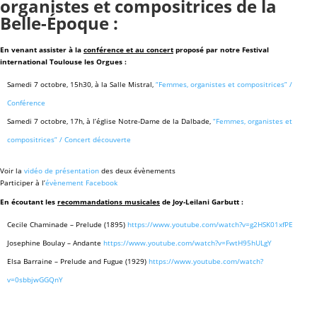
organistes et compositrices de la
Belle-Époque :
En venant assister à la
conférence et au concert
proposé par notre Festival
international Toulouse les Orgues :
Samedi 7 octobre, 15h30, à la Salle Mistral,
“Femmes, organistes et compositrices” /
Conférence
Samedi 7 octobre, 17h, à l’église Notre-Dame de la Dalbade,
“Femmes, organistes et
compositrices” / Concert découverte
Voir la
vidéo de présentation
des deux évènements
Participer à l’
évènement Facebook
En écoutant les
recommandations musicales
de Joy-Leilani Garbutt :
Cecile Chaminade – Prelude (1895)
https://www.youtube.com/watch?v=g2HSK01xfPE
Josephine Boulay – Andante
https://www.youtube.com/watch?v=FwtH95hULgY
Elsa Barraine – Prelude and Fugue (1929)
https://www.youtube.com/watch?
v=0sbbjwGGQnY