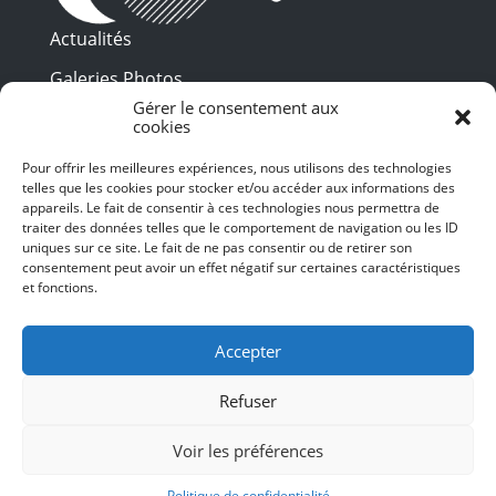
Actualités
Galeries Photos
Gérer le consentement aux
Vidéothèque
cookies
Presse
Pour offrir les meilleures expériences, nous utilisons des technologies
Programme PDF
telles que les cookies pour stocker et/ou accéder aux informations des
Billetterie
appareils. Le fait de consentir à ces technologies nous permettra de
Recrutement
traiter des données telles que le comportement de navigation ou les ID
uniques sur ce site. Le fait de ne pas consentir ou de retirer son
Mentions légales
consentement peut avoir un effet négatif sur certaines caractéristiques
et fonctions.
Politique de confidentialité
SUIVEZ-NOUS
Accepter
Refuser
Voir les préférences
© 2024 Toulouse les Orgues – Tous droits
réservés – Conception et Webdesign :
Politique de confidentialité