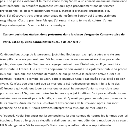
pas. Il se passe exactement la même chose lorsqu’on va à un concert où aucune musicienne
n’est présente : la première hypothèse est qu’il n’y a probablement pas de femmes
professionnelles en tant qu’instrumentistes, cheffes d’orchestre, organistes, etc.
Puis, j’ai découvert trois pièces pour orgue de Joséphine Boulay qui étaient vraiment
magnifiques. C’est la première fois que j’ai ressenti cette forme de colère : j’ai eu
l’impression qu’on m’avait caché cette musique
Ces compositrices étaient donc présentes dans la classe d’orgue du Conservatoire de
Paris. Est-ce qu’elles donnaient beaucoup de concert ?
Ça dépend beaucoup de la personne. Joséphine Boulay par exemple a vécu une vie très
tranquille : elle n’a pas vraiment fait la promotion de ses œuvres et n’a donc pas eu de
public, alors que Cécile Chaminade a voyagé partout ; aux États-Unis, au Royaume-Uni et
dans toute la France. Elle était très populaire de son vivant et a également publié sa propre
musique. Puis, elle est devenue démodée, ce qui, je tiens à le préciser, arrive aussi aux
hommes. Prenons l’exemple de Bach, dont la musique n’était pas jouée et valorisée de son
vivant. Ce n’est que plus tard que sa musique a été redécouverte, mais il lui a fallu des
défenseurs qui voulaient jouer sa musique et aussi beaucoup d’enfants musiciens pour
porter son nom ! Or, presque toutes les femmes que j’ai étudiées n’ont pas eu d’enfants, un
certain nombre n’avait pas de famille, et donc il n’y avait pas grand monde pour promouvoir
leurs œuvres. Ainsi, même si elles étaient très connues de leur vivant, après leur mort,
personne ne se disait : “nous devrions interpréter la musique de Mel Bonis !”.
À l’opposé, Nadia Boulanger est la compositrice la plus connue de toutes les femmes que j’ai
étudiées. Tout au long de sa vie, elle a d’ailleurs activement défendu la musique de sa sœur,
Lili Boulanger et a fait beaucoup d’efforts pour que celle-ci ait une réputation de