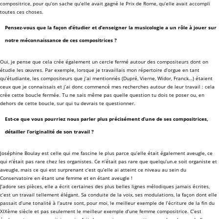
compositrice, pour qu’on sache qu’elle avait gagné le Prix de Rome, qu’elle avait accompli
toutes ces choses.
Pensez-vous que la façon d’étudier et d’enseigner la musicologie a un rôle à jouer sur
notre méconnaissance de ces compositrices ?
Oui, je pense que cela crée également un cercle fermé autour des compositeurs dont on
étudie les œuvres. Par exemple, lorsque je travaillais mon répertoire d’orgue en tant
qu’étudiante, les compositeurs que j’ai mentionnés (Dupré, Vierne, Widor, Franck…) étaient
ceux que je connaissais et j’ai donc commencé mes recherches autour de leur travail : cela
crée cette boucle fermée. Tu ne sais même pas quelle question tu dois te poser ou, en
dehors de cette boucle, sur qui tu devrais te questionner.
Est-ce que vous pourriez nous parler plus précisément d’une de ses compositrices,
détailler l’originalité de son travail ?
Joséphine Boulay est celle qui me fascine le plus parce qu’elle était également aveugle, ce
qui n’était pas rare chez les organistes. Ce n’était pas rare que quelqu’un.e soit organiste et
aveugle, mais ce qui est surprenant c’est qu’elle ai atteint ce niveau au sein du
Conservatoire en étant une femme et en étant aveugle !
J’adore ses pièces, elle a écrit certaines des plus belles lignes mélodiques jamais écrites,
c’est un travail tellement élégant. Sa conduite de la voix, ses modulations, la façon dont elle
passait d’une tonalité à l’autre sont, pour moi, le meilleur exemple de l’écriture de la fin du
XIXème siècle et pas seulement le meilleur exemple d’une femme compositrice. C’est