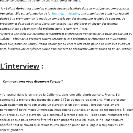
permet de découvrir le travail de ces musiciennes de talent.
Joy-Leilani Garbutt est organiste et musicologue spécialisée dans la musique des compositrices
françaises. Elle est cofondatrice de la
Boulanger Initiative
, une organisation à but non lucratif
dédiée à la promotion de la musique composée par des femmes par le biais de concerts, de
programmes éducatifs et de soutiens aux artistes ; son plaidoyer en faveur des femmes
compositrices a récemment été présenté dans le New York Times.
Auteure d’une thèse sur certaines compositrices et organistes françaises de la Belle-Époque (fin du
XIXème – début de la Première Guerre Mondiale), elle présentera le répertoire de musiciennes
telles que Josephine Boulay, Nadia Boulanger ou encore Mel Bonis pour n’en citer que quelques
unes, à travers une conférence suivie d’un concert de découverte (informations en fin de l’article).
L’interview
:
Comment avez-vous découvert l’orgue ?
« J’ai grandi dans le centre de la Californie, dans une ville plutôt agricole, Fresno. J’ai
commencé à prendre des leçons de piano à l’âge de quatre ou cinq ans. Mon professeur
avait également dans son studio un clavecin et un petit orgue : lorsque nous avions
perfectionné notre meilleur morceau, nous étions autorisés, en guise de récompense, à jouer
sur l’orgue ou sur le clavecin. Ça a contribué à forger l’idée qu’il s’agit d’un instrument très
spécial et que nous devions être très bien préparés pour en jouer. Je n’ai pas toujours
apprécié tout le travail qu’il fallait fournir pour en jouer, mais l’orgue a toujours eu cet
aspect gratifiant.