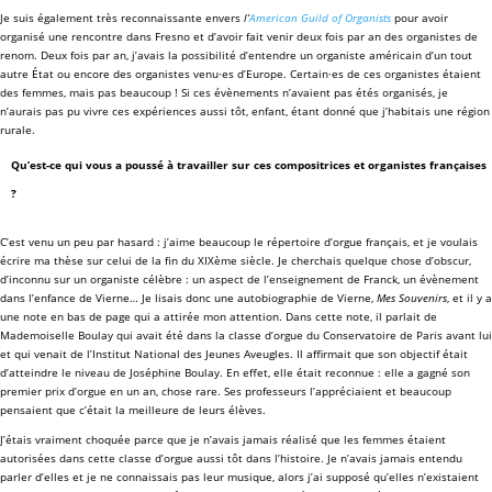
Je suis également très reconnaissante envers
l’
American Guild of Organists
pour avoir
organisé une rencontre dans Fresno et d’avoir fait venir deux fois par an des organistes de
renom. Deux fois par an, j’avais la possibilité d’entendre un organiste américain d’un tout
autre État ou encore des organistes venu·es d’Europe. Certain·es de ces organistes étaient
des femmes, mais pas beaucoup ! Si ces évènements n’avaient pas étés organisés, je
n’aurais pas pu vivre ces expériences aussi tôt, enfant, étant donné que j’habitais une région
rurale.
Qu’est-ce qui vous a poussé à travailler sur ces compositrices et organistes françaises
?
C’est venu un peu par hasard : j’aime beaucoup le répertoire d’orgue français, et je voulais
écrire ma thèse sur celui de la fin du XIXème siècle. Je cherchais quelque chose d’obscur,
d’inconnu sur un organiste célèbre : un aspect de l’enseignement de Franck, un évènement
dans l’enfance de Vierne… Je lisais donc une autobiographie de Vierne,
Mes Souvenirs
, et il y a
une note en bas de page qui a attirée mon attention. Dans cette note, il parlait de
Mademoiselle Boulay qui avait été dans la classe d’orgue du Conservatoire de Paris avant lui
et qui venait de l’Institut National des Jeunes Aveugles. Il affirmait que son objectif était
d’atteindre le niveau de Joséphine Boulay. En effet, elle était reconnue : elle a gagné son
premier prix d’orgue en un an, chose rare. Ses professeurs l’appréciaient et beaucoup
pensaient que c’était la meilleure de leurs élèves.
J’étais vraiment choquée parce que je n’avais jamais réalisé que les femmes étaient
autorisées dans cette classe d’orgue aussi tôt dans l’histoire. Je n’avais jamais entendu
parler d’elles et je ne connaissais pas leur musique, alors j’ai supposé qu’elles n’existaient