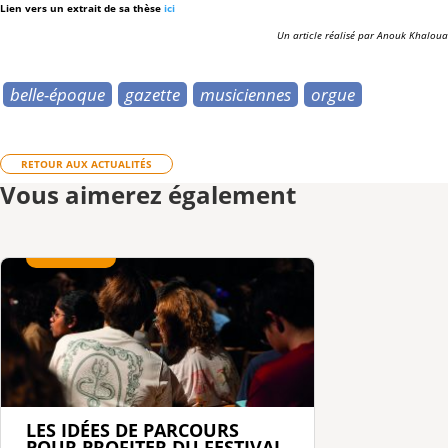
Lien vers un extrait de sa thèse
ici
Un article réalisé par Anouk Khaloua
belle-époque
gazette
musiciennes
orgue
RETOUR AUX ACTUALITÉS
Vous aimerez également
LES IDÉES DE PARCOURS
POUR PROFITER DU FESTIVAL