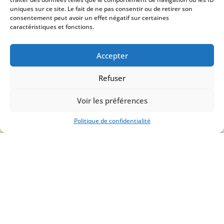
uniques sur ce site. Le fait de ne pas consentir ou de retirer son
consentement peut avoir un effet négatif sur certaines
caractéristiques et fonctions.
Accepter
ASSOCIATION AUTOUR DES ORGUES
Refuser
Associations des Amis d’Orgues, Associations autour d’organistes,
Communes engagées pour la valorisation de leur orgues, facteurs d’orgues
etc… Retrouvez ici une liste non exhaustive de liens autour des orgues !
Voir les préférences
EN SAVOIR PLUS
Politique de confidentialité