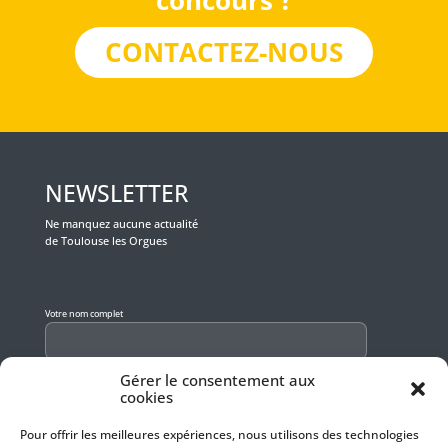
concours ?
CONTACTEZ-NOUS
NEWSLETTER
Ne manquez aucune actualité
de Toulouse les Orgues
Veuillez laisser ce champ vide.
Votre nom complet
Gérer le consentement aux
Votre e-mail
cookies
Pour offrir les meilleures expériences, nous utilisons des technologies
J'accepte que mes données soient utilisées pour recevoir la newsletter.
En savoir plus