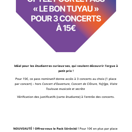
Idéal pour les étudiant·es curieux·ses, qui veulent découvrir l’orgue à
petit prix !
Pour 15€, ce pass nominatif donne accès à 3 concerts au choix (1 place
par concert) – hors
Concert d’Ouverture
,
Concert de Clôture
,
Yo[r]ga,
Visite
Toulouse musicale et secrète
Vérification des justificatifs (carte étudiante) à l’entrée des concerts.
NOUVEAUTÉ ! Offrez-vous le Pack Sérénité !
Pour 10€ en plus par place