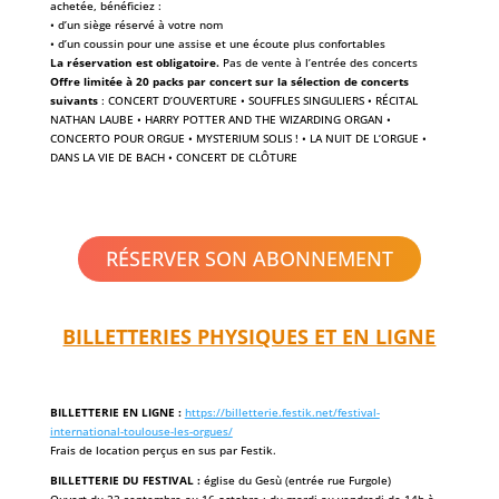
achetée, bénéficiez :
• d’un siège réservé à votre nom
• d’un coussin pour une assise et une écoute plus confortables
La réservation est obligatoire.
Pas de vente à l’entrée des concerts
Offre limitée à 20 packs par concert sur la sélection de concerts
suivants
: CONCERT D’OUVERTURE • SOUFFLES SINGULIERS • RÉCITAL
NATHAN LAUBE • HARRY POTTER AND THE WIZARDING ORGAN •
CONCERTO POUR ORGUE • MYSTERIUM SOLIS ! • LA NUIT DE L’ORGUE •
DANS LA VIE DE BACH • CONCERT DE CLÔTURE
RÉSERVER SON ABONNEMENT
BILLETTERIES PHYSIQUES ET EN LIGNE
BILLETTERIE EN LIGNE :
https://billetterie.festik.net/festival-
international-toulouse-les-orgues/
Frais de location perçus en sus par Festik.
BILLETTERIE DU FESTIVAL :
église du Gesù (entrée rue Furgole)