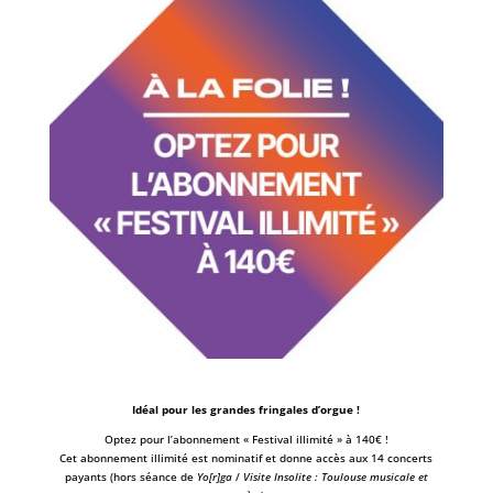
Idéal pour les grandes fringales d’orgue !
Optez pour l’abonnement « Festival illimité » à 140€ !
Cet abonnement illimité est nominatif et donne accès aux 14 concerts
payants (hors séance de
Yo[r]ga
/
Visite Insolite : Toulouse musicale et