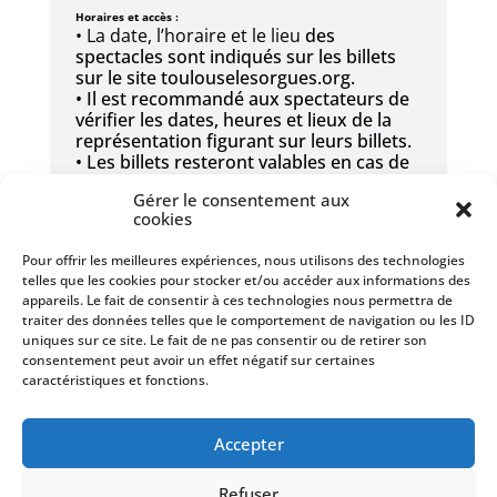
Horaires et accès :
• La date,
l’horaire et le lieu
des
spectacles sont indiqués sur les billets
sur le site toulouselesorgues.org.
• Il est recommandé aux spectateurs de
vérifier les dates, heures et lieux de la
représentation figurant sur leurs billets.
• Les billets resteront valables en cas de
modification de la date, du lieu ou de
Gérer le consentement aux
l’horaire de la représentation.
cookies
• Les portes ouvrent 45 minutes avant
le
début de chaque concert. Le placement
Pour offrir les meilleures expériences, nous utilisons des technologies
est libre dans la limite des places
telles que les cookies pour stocker et/ou accéder aux informations des
disponibles.
appareils. Le fait de consentir à ces technologies nous permettra de
traiter des données telles que le comportement de navigation ou les ID
Ponctualité :
• Les concerts
commencent à l’heure
uniques sur ce site. Le fait de ne pas consentir ou de retirer son
indiquée.
consentement peut avoir un effet négatif sur certaines
• Par respect pour les artistes et le
caractéristiques et fonctions.
public, les portes d’accès seront fermées
dès le début du concert. Une fois les
Accepter
portes fermées, les spectateurs ne sont
pas assurés d’entrer en salle.
• En cas de retard, les billets ne sont ni
Refuser