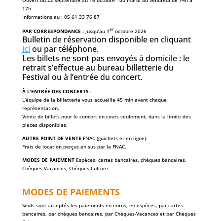
Ouvert du 22 septembre au 16 octobre : du mardi au vendredi de 14h à
17h
Informations au : 05 61 33 76 87
er
PAR CORRESPONDANCE :
jusqu’au 1
octobre 2026
Bulletin de réservation disponible en cliquant
ici
ou par téléphone.
Les billets ne sont pas envoyés à domicile : le
retrait s’effectue au bureau billetterie du
Festival ou à l’entrée du concert.
À L’ENTRÉE DES CONCERTS :
L’équipe de la billetterie vous accueille 45 min avant chaque
représentation.
Vente de billets pour le concert en cours seulement, dans la limite des
places disponibles.
AUTRE POINT DE VENTE
FNAC (guichets et en ligne).
Frais de location perçus en sus par la FNAC.
MODES DE PAIEMENT
Espèces, cartes bancaires, chèques bancaires,
Chèques-Vacances, Chèques Culture.
MODES DE PAIEMENTS
Seuls sont acceptés les paiements en euros, en espèces, par cartes
bancaires, par chèques bancaires, par Chèques-Vacances et par Chèques