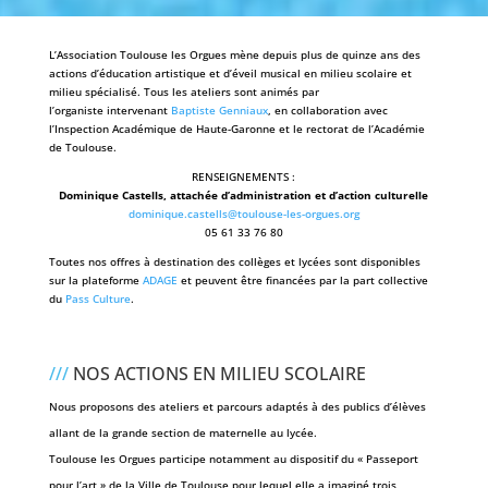
L’Association Toulouse les Orgues mène depuis plus de quinze ans des
actions d’éducation artistique et d’éveil musical en milieu scolaire et
milieu spécialisé. Tous les ateliers sont animés par
l’organiste intervenant
Baptiste Genniaux
, en collaboration avec
l’Inspection Académique de Haute-Garonne et le rectorat de l’Académie
de Toulouse.
RENSEIGNEMENTS :
Dominique Castells, attachée d’administration et d’action culturelle
dominique.castells@toulouse-les-orgues.org
05 61 33 76 80
Toutes nos offres à destination des collèges et lycées sont disponibles
sur la plateforme
ADAGE
et peuvent être financées par la part collective
du
Pass Culture
.
///
NOS ACTIONS EN MILIEU SCOLAIRE
Nous proposons des ateliers et parcours adaptés à des publics d’élèves
allant de la grande section de maternelle au lycée.
Toulouse les Orgues participe notamment au dispositif du
« Passeport
pour l’art » de la Ville de Toulouse
pour lequel elle a imaginé trois