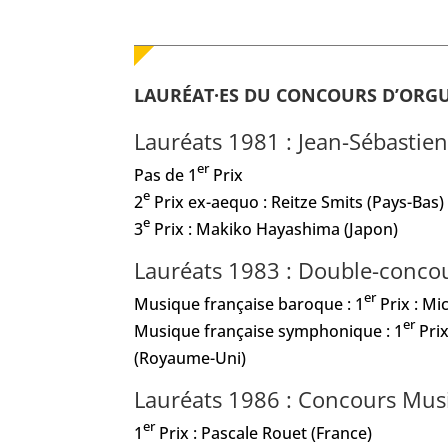
LAURÉAT·ES DU CONCOURS D’ORGUE
Lauréats
1981 : Jean-Sébastie
er
Pas de 1
Prix
e
2
Prix ex-aequo : Reitze Smits (Pays-Bas)
e
3
Prix : Makiko Hayashima (Japon)
Lauréats 1983 : Double-conco
er
Musique française baroque :
1
Prix : Mi
er
Musique française symphonique : 1
Prix
(Royaume-Uni)
Lauréats 1986 : Concours Mus
er
1
Prix : Pascale Rouet (France)