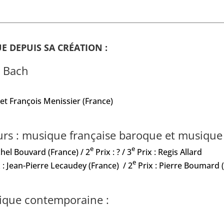
 DEPUIS SA CRÉATION :
n Bach
 et François Menissier (France)
urs : musique française baroque et musiqu
e
e
chel Bouvard (France) / 2
Prix : ? / 3
Prix : Regis Allard
e
 : Jean-Pierre Lecaudey (France) / 2
Prix : Pierre Boumard (
ique contemporaine :