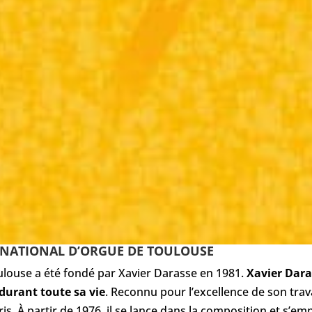
RNATIONAL D’ORGUE DE TOULOUSE
ulouse a été fondé par Xavier Darasse en 1981.
Xavier Dar
 durant toute sa vie
. Reconnu pour l’excellence de son trava
s. À partir de 1976, il se lance dans la composition et s’e