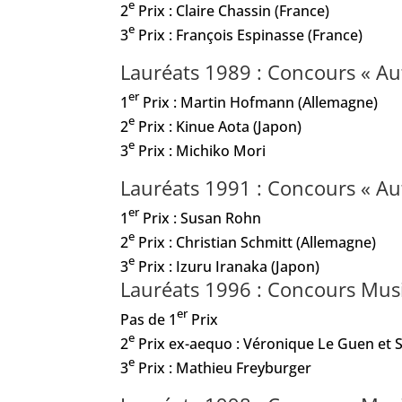
e
2
Prix : Claire Chassin (France)
e
3
Prix : François Espinasse (France)
Lauréats 1989 : Concours « Au
er
1
Prix : Martin Hofmann (Allemagne)
e
2
Prix : Kinue Aota (Japon)
e
3
Prix : Michiko Mori
Lauréats 1991 : Concours « Au
er
1
Prix : Susan Rohn
e
2
Prix : Christian Schmitt (Allemagne)
e
3
Prix : Izuru Iranaka (Japon)
Lauréats 1996 : Concours Mus
er
Pas de 1
Prix
e
2
Prix ex-aequo : Véronique Le Guen et 
e
3
Prix : Mathieu Freyburger