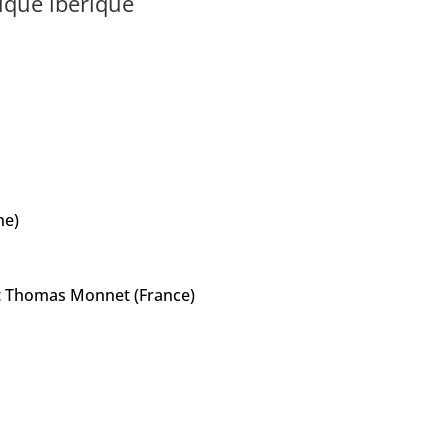
ique ibérique
ne)
et Thomas Monnet (France)