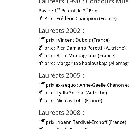
Lauréats 1998 : Concours Mus
er
e
Pas de 1
Prix ni de 2
Prix
e
3
Prix : Frédéric Champion (France)
Lauréats 2002 :
er
1
prix : Vincent Dubois (France)
e
2
prix : Pier Damiano Peretti (Autriche)
e
3
prix : Brice Montagnoux (France)
e
4
prix : Margarita Shablovskaja (Allemag
Lauréats 2005 :
er
1
prix ex-aequo : Anne-Gaëlle Chanon 
e
3
prix : Lydia Sourial (Autriche)
e
4
prix : Nicolas Loth (France)
Lauréats 2008 :
er
1
prix : Yoann Tardivel-Erchoff (France)
e