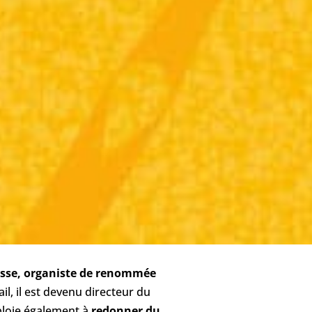
asse, organiste de renommée
il, il est devenu directeur du
mploie également à
redonner du