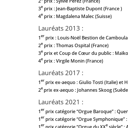
2
prix : Sylvie Perez (France)
e
3
prix : Jean-Baptiste Dupont (France )
e
4
prix : Magdalena Malec (Suisse)
Lauréats 2013 :
er
1
prix : Louis-Noël Bestion de Camboula
e
2
prix : Thomas Ospital (France)
e
3
prix et Coup de Cœur du public : Maïko
e
4
prix : Virgile Monin (France)
Lauréats 2017 :
er
1
prix ex-aequo : Giulio Tosti (Italie) e
e
2
prix ex-aequo : Johannes Skoog (Suède
Lauréats 2021 :
er
1
prix catégorie “Orgue Baroque” : Quen
er
1
prix catégorie “Orgue Symphonique” : G
er
e
1
prix catégorie “Orgue du XX
siècle” :