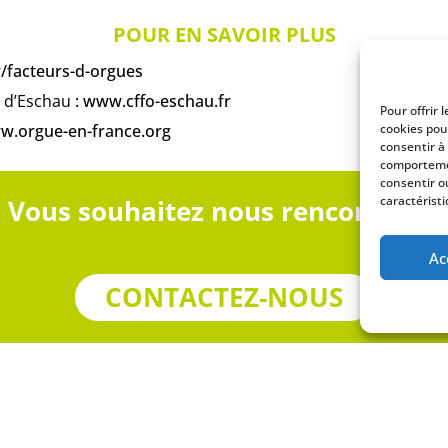
POUR EN SAVOIR PLUS
facteurs-d-orgues
e d’Eschau
:
www.cffo-eschau.fr
Pour offrir 
w.orgue-en-france.org
cookies pou
consentir à
comportemen
consentir o
caractéristi
Vous souhaitez nous rencontrer ?
Ac
CONTACTEZ-NOUS
llez laisser ce champ vide.
re nom complet