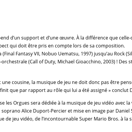
 d’un support et d’une œuvre. À la différence que celle-ci d
aspect qui doit être pris en compte lors de sa composition.
 (
Final Fantasy VII
, Nobuo Uematsu, 1997) jusqu’au Rock (
Si
-orchestrale (
Call of Duty
,
Michael Gioacchino
, 2003) ! Des s
t une cousine, la musique de jeu ne doit donc pas être pens
it que par rapport au rôle qui lui a été assigné » conclut
se les Orgues sera dédiée à la musique de jeu vidéo avec la
a soprano
Alice Duport-Percier
et mise en image par
Daniel 
de jeu vidéo, de l’incontournable Super Mario Bros. à la sa