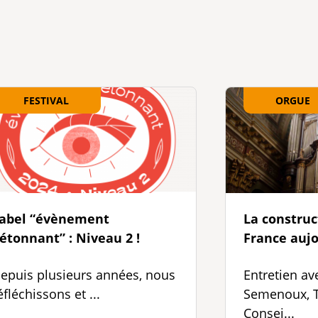
FESTIVAL
ORGUE
abel “évènement
La construc
étonnant” : Niveau 2 !
France aujo
epuis plusieurs années, nous
Entretien av
éfléchissons et ...
Semenoux, T
Consei...