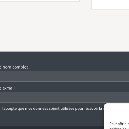
llez laisser ce champ vide.
e nom complet
e e-mail
J'accepte que mes données soient utilisées pour recevoir la newsletter.
En 
Pour offrir 
cookies pour