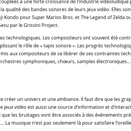
ouplées à une forte croissance de l’
industrie vidéoludique
p
la qualité des bandes sonores de leurs jeux vidéo. Elles so
ji Kondo
pour
Super Marios Bros
. et
The Legend of Zelda
o
Gesu
par le
Grissini Project
.
 technologiques. Les compositeurs ont souvent été contrain
issant le rôle de « tapis sonore ». Les progrès technologi
mis aux compositeurs de se libérer de ses contraintes tech
: orchestres symphoniques, chœurs, samples électroniques…
 de créer un univers et une ambiance. Il faut dire que les g
e jeux vidéo est aussi une source d’information et d’intera
i que les bruitages vont être associés à des événements préc
… La musique n’est pas seulement là pour satisfaire l’oreille