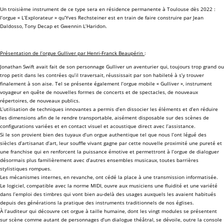
Un troisième instrument de ce type sera en résidence permanente à Toulouse dès 2022 :
l’orgue « L’Explorateur » qu’
Yves Rechsteiner
est en train de faire construire par Jean
Daldosso, Tony Decap et Gwennin L’Haridon.
Présentation de l’orgue Gulliver par Henri-Franck Beaupérin
:
Jonathan Swift avait fait de son personnage Gulliver un aventurier qui, toujours trop grand ou
trop petit dans les contrées qu’il traversait, réussissait par son habileté à s’y trouver
finalement à son aise. Tel se présente également l’orgue mobile « Gulliver », instrument
voyageur en quête de nouvelles formes de concerts et de spectacles, de nouveaux
répertoires, de nouveaux publics.
L’utilisation de techniques innovantes a permis d’en dissocier les éléments et d’en réduire
les dimensions afin de le rendre transportable, aisément disposable sur des scènes de
configurations variées et en contact visuel et acoustique direct avec l’assistance.
Si le son provient bien des tuyaux d’un orgue authentique tel que nous l’ont légué des
siècles d’artisanat d’art, leur souffle vivant gagne par cette nouvelle proximité une pureté et
une franchise qui en renforcent la puissance émotive et permettront à l’orgue de dialoguer
désormais plus familièrement avec d’autres ensembles musicaux, toutes barrières
stylistiques rompues.
Les mécanismes internes, en revanche, ont cédé la place à une transmission informatisée.
Le logiciel, compatible avec la norme MIDI, ouvre aux musiciens une fluidité et une variété
dans l’emploi des timbres qui vont bien au-delà des usages auxquels les avaient habitués
depuis des générations la pratique des instruments traditionnels de nos églises.
À l’auditeur qui découvre cet orgue à taille humaine, dont les vingt modules se présentent
sur scène comme autant de personnages d’un dialogue théâtral, se dévoile, outre la console