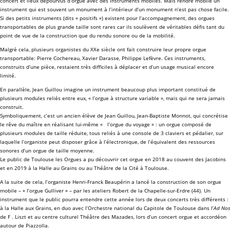
concert et lieux dépourvus d’orgue avec des instruments mobiles. Mais rendre mobile un
instrument qui est souvent un monument à l’intérieur d’un monument n’est pas chose facile.
Si des petits instruments (dits « positifs ») existent pour l’accompagnement, des orgues
transportables de plus grande taille sont rares car ils soulèvent de véritables défis tant du
point de vue de la construction que du rendu sonore ou de la mobilité.
Malgré cela, plusieurs organistes du XXe siècle ont fait construire leur propre orgue
transportable:
Pierre Cochereau
,
Xavier Darasse
,
Philippe Lefèvre
. Ces instruments,
construits d’une pièce, restaient très difficiles à déplacer et d’un usage musical encore
limité.
En parallèle,
Jean Guillou
imagine un instrument beaucoup plus important constitué de
plusieurs modules reliés entre eux, « l’orgue à structure variable », mais qui ne sera jamais
construit.
Symboliquement, c’est un ancien élève de
Jean Guillou
,
Jean-Baptiste Monnot
, qui concrétise
le rêve du maître en réalisant lui-même « l’orgue du voyage » : un orgue composé de
plusieurs modules de taille réduite, tous reliés à une console de 3 claviers et pédalier, sur
laquelle l’organiste peut disposer grâce à l’électronique, de l’équivalent des ressources
sonores d’un orgue de taille moyenne.
Le public de Toulouse les Orgues a pu découvrir cet orgue en 2018 au couvent des Jacobins
et en 2019 à la Halle au Grains ou au Théâtre de la Cité à Toulouse.
A la suite de cela, l’organiste
Henri-Franck Beaupérin
a lancé la construction de son orgue
mobile – « l’orgue Gulliver » – par les ateliers Robert de la Chapelle-sur-Erdre (44). Un
instrument que le public pourra entendre cette année lors de deux concerts très différents :
à la Halle aux Grains, en duo avec l’Orchestre national du Capitole de Toulouse dans l’
Ad Nos
de F . Liszt et au centre culturel Théâtre des Mazades, lors d’un concert orgue et accordéon
autour de Piazzolla.