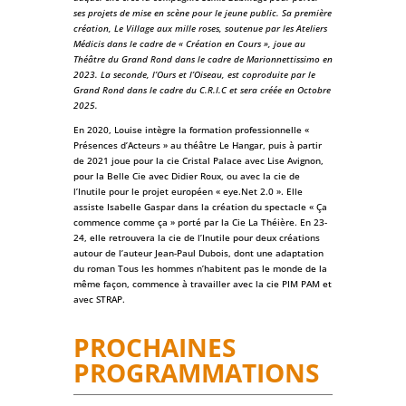
ses projets de mise en scène pour le jeune public. Sa première
création, Le Village aux mille roses, soutenue par les Ateliers
Médicis dans le cadre de « Création en Cours », joue au
Théâtre du Grand Rond dans le cadre de Marionnettissimo en
2023. La seconde, l’Ours et l’Oiseau, est coproduite par le
Grand Rond dans le cadre du C.R.I.C et sera créée en Octobre
2025.
En 2020, Louise intègre la formation professionnelle «
Présences d’Acteurs » au théâtre Le Hangar, puis à partir
de 2021 joue pour la cie Cristal Palace avec Lise Avignon,
pour la Belle Cie avec Didier Roux, ou avec la cie de
l’Inutile pour le projet européen « eye.Net 2.0 ». Elle
assiste Isabelle Gaspar dans la création du spectacle « Ça
commence comme ça » porté par la Cie La Théière. En 23-
24, elle retrouvera la cie de l’Inutile pour deux créations
autour de l’auteur Jean-Paul Dubois, dont une adaptation
du roman Tous les hommes n’habitent pas le monde de la
même façon, commence à travailler avec la cie PIM PAM et
avec STRAP.
PROCHAINES
PROGRAMMATIONS