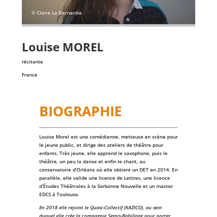
© Claire La Bernardie
Louise
MOREL
récitante
France
BIOGRAPHIE
Louise Morel est une comédienne, metteuse en scène pour
le jeune public, et dirige des ateliers de théâtre pour
enfants. Très jeune, elle apprend le saxophone, puis le
théâtre, un peu la danse et enfin le chant, au
conservatoire d’Orléans où elle obtient un DET en 2014. En
parallèle, elle valide une licence de Lettres, une licence
d’Études Théâtrales à la Sorbonne Nouvelle et un master
EDCS à Toulouse.
En 2018 elle rejoint le Quasi-Collectif (KAZICO), au sein
duquel elle crée la compagnie Semis-Babillage pour porter