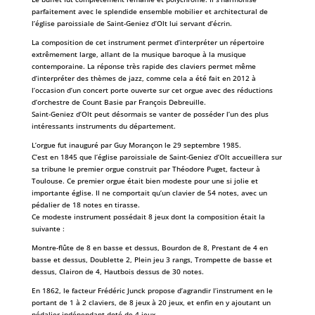
parfaitement avec le splendide ensemble mobilier et architectural de
l’église paroissiale de Saint-Geniez d’Olt lui servant d’écrin.
La composition de cet instrument permet d’interpréter un répertoire
extrêmement large, allant de la musique baroque à la musique
contemporaine. La réponse très rapide des claviers permet même
d’interpréter des thèmes de jazz, comme cela a été fait en 2012 à
l’occasion d’un concert porte ouverte sur cet orgue avec des réductions
d’orchestre de Count Basie par François Debreuille.
Saint-Geniez d’Olt peut désormais se vanter de posséder l’un des plus
intéressants instruments du département.
L’orgue fut inauguré par Guy Morançon le 29 septembre 1985.
C’est en 1845 que l’église paroissiale de Saint-Geniez d’Olt accueillera sur
sa tribune le premier orgue construit par Théodore Puget, facteur à
Toulouse. Ce premier orgue était bien modeste pour une si jolie et
importante église. Il ne comportait qu’un clavier de 54 notes, avec un
pédalier de 18 notes en tirasse.
Ce modeste instrument possédait 8 jeux dont la composition était la
suivante :
Montre-flûte de 8 en basse et dessus, Bourdon de 8, Prestant de 4 en
basse et dessus, Doublette 2, Plein jeu 3 rangs, Trompette de basse et
dessus, Clairon de 4, Hautbois dessus de 30 notes.
En 1862, le facteur Frédéric Junck propose d’agrandir l’instrument en le
portant de 1 à 2 claviers, de 8 jeux à 20 jeux, et enfin en y ajoutant un
pédalier indépendant doté de 4 jeux.