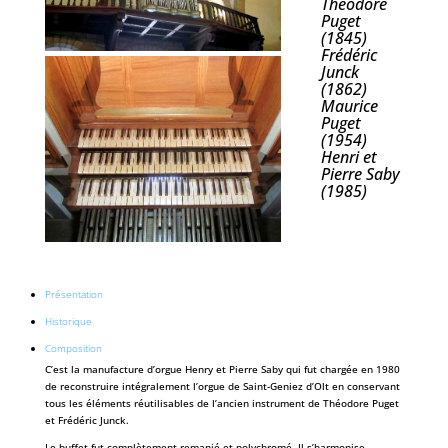
Théodore
Puget
(1845)
Frédéric
Junck
(1862)
Maurice
Puget
(1954)
Henri et
Pierre Saby
(1985)
Présentation
Historique
Composition
C’est la manufacture d’orgue Henry et Pierre Saby qui fut chargée en 1980
de reconstruire intégralement l’orgue de Saint-Geniez d’Olt en conservant
tous les éléments réutilisables de l’ancien instrument de Théodore Puget
et Frédéric Junck.
Le buffet fut complètement remanié et polychromé. Il s’harmonise