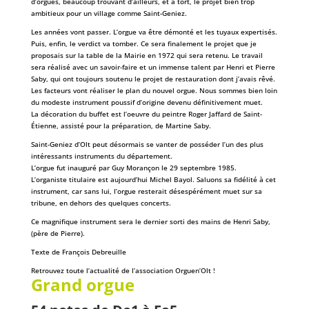
d’orgues, beaucoup trouvant d’ailleurs, et à tort, le projet bien trop
ambitieux pour un village comme Saint-Geniez.
Les années vont passer. L’orgue va être démonté et les tuyaux expertisés.
Puis, enfin, le verdict va tomber. Ce sera finalement le projet que je
proposais sur la table de la Mairie en 1972 qui sera retenu. Le travail
sera réalisé avec un savoir-faire et un immense talent par Henri et Pierre
Saby, qui ont toujours soutenu le projet de restauration dont j’avais rêvé.
Les facteurs vont réaliser le plan du nouvel orgue. Nous sommes bien loin
du modeste instrument poussif d’origine devenu définitivement muet.
La décoration du buffet est l’oeuvre du peintre Roger Jaffard de Saint-
Étienne, assisté pour la préparation, de Martine Saby.
Saint-Geniez d’Olt peut désormais se vanter de posséder l’un des plus
intéressants instruments du département.
L’orgue fut inauguré par Guy Morançon le 29 septembre 1985.
L’organiste titulaire est aujourd’hui Michel Bayol. Saluons sa fidélité à cet
instrument, car sans lui, l’orgue resterait désespérément muet sur sa
tribune, en dehors des quelques concerts.
Ce magnifique instrument sera le dernier sorti des mains de Henri Saby,
(père de Pierre).
Texte de François Debreuille
Retrouvez toute l’actualité de l’association Orguen’Olt !
Grand orgue