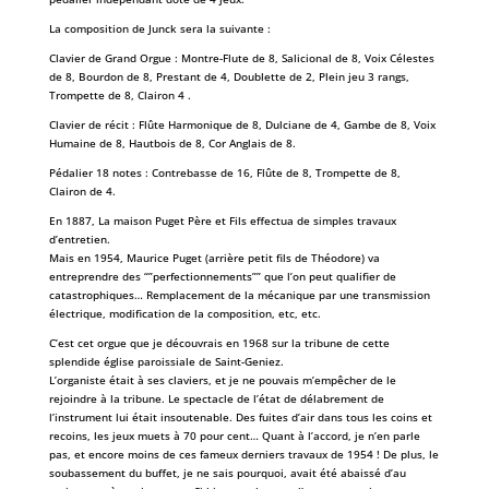
La composition de Junck sera la suivante :
Clavier de Grand Orgue : Montre-Flute de 8, Salicional de 8, Voix Célestes
de 8, Bourdon de 8, Prestant de 4, Doublette de 2, Plein jeu 3 rangs,
Trompette de 8, Clairon 4 .
Clavier de récit : Flûte Harmonique de 8, Dulciane de 4, Gambe de 8, Voix
Humaine de 8, Hautbois de 8, Cor Anglais de 8.
Pédalier 18 notes : Contrebasse de 16, Flûte de 8, Trompette de 8,
Clairon de 4.
En 1887, La maison Puget Père et Fils effectua de simples travaux
d’entretien.
Mais en 1954, Maurice Puget (arrière petit fils de Théodore) va
entreprendre des “”perfectionnements”” que l’on peut qualifier de
catastrophiques… Remplacement de la mécanique par une transmission
électrique, modification de la composition, etc, etc.
C’est cet orgue que je découvrais en 1968 sur la tribune de cette
splendide église paroissiale de Saint-Geniez.
L’organiste était à ses claviers, et je ne pouvais m’empêcher de le
rejoindre à la tribune. Le spectacle de l’état de délabrement de
l’instrument lui était insoutenable. Des fuites d’air dans tous les coins et
recoins, les jeux muets à 70 pour cent… Quant à l’accord, je n’en parle
pas, et encore moins de ces fameux derniers travaux de 1954 ! De plus, le
soubassement du buffet, je ne sais pourquoi, avait été abaissé d’au