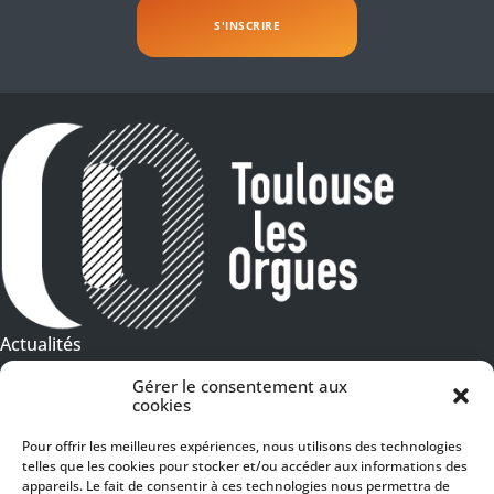
Actualités
Galeries Photos
Gérer le consentement aux
cookies
Vidéothèque
Pour offrir les meilleures expériences, nous utilisons des technologies
telles que les cookies pour stocker et/ou accéder aux informations des
Presse
Programme PDF
appareils. Le fait de consentir à ces technologies nous permettra de