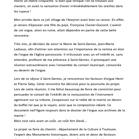
moins un mètre cinquante. Si bien que lorsque l’on se trouvait aux
claviers, on avait la sensation d’avoir irrémédiablement les oreilles dans
les tuyaux !
Mon arrivée dans ce joli village de l’Aveyron avait bien sa raison. En effet,
je venais d’épouser une fille du pays, Françoise Clavier-Guizard. L’avenir
de cet orgue, alors en ruine, allait dépendre en partie de cette belle
rencontre.
Très vite, je décidais de saisir le Maire de Saint-Geniez, Jean-Marie
Ladsous, afin d’attirer son attention sur l’importance de la remise en état
de l’orgue de l’église paroissiale. Il m’écoutait avec un vif intérêt et, sans
attendre, profitant de ma présence à Saint-Geniez, il provoquait une
réunion extraordinaire avec l’ensemble du conseil municipal, consacrée
au devenir de l’orgue.
Lors de ce séjour à Saint-Geniez, je rencontrais les facteurs d’orgue Henri
et Pierre Saby. Cette rencontre fut décisive pour la poursuite du projet.
Lors de cette réunion, il me fallut beaucoup de force de conviction pour
persuader le conseil de l’intérêt de la restauration de l’instrument
agonisant sur sa tribune. J’esquissais sur la table de la mairie un dessin
du buffet tel que je le voyais, ainsi que la composition idéale. Ce
document naïf figure toujours dans le dossier de l’orgue aux archives de la
mairie !
Mais tout cela avait un coût, un coût fort élevé…
Le projet va faire du chemin : département de la Culture à Toulouse,
l’expert des Monuments historiques, divers avis et devis de facteurs