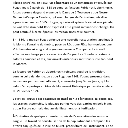
l’église entraîne, en 1853, un démontage et un remontage effectués par
Puget, mais à partir de 1858 ce sont les facteurs Poirier et Lieberknecht,
futurs auteurs du grand orgue de la Daurade à Toulouse et de Notre-
Dame-du-Camp de Pamiers, qui sont chargés de l’entretien puis d’un
agrandissement en 1865. L’orgue, qui n’avait qu’un clavier et une pédale,
se voit doté d’un petit Récit expressif et le grand sommier est changé. On
peut attribué à cette époque les mécanismes et le soufflet.
En 1886, la maison Puget effectue une nouvelle restauration, applique à
la Montre l’entaille de timbre, pose au Récit une Flûte harmonique, une
Voix humaine et au grand orgue une nouvelle Trompette. Le travail
effectué ne change pas le caractère de l’orgue. Les Bourdons restent à
calottes soudées et les jeux ouverts antérieurs sont tous sur le ton, sauf
la Montre.
La facture de Poirier et Lieberknecht relevant aussi de la tradition,
comme celle de Montlezun et de Puget en 1845, l’orgue présente dans
toutes ses parties une belle unité, conservée jusqu’à nos jours, qui lui
valut d’être protégé au titre de Monument Historique par arrêté en date
du 20 février 1979.
L’état de l’orgue s’est beaucoup dégradé par la sécheresse, la poussière,
les gravats accumulés, le piquage par les vers des parties en bois blanc,
et par l’usure normale due au vieillissement et à l’utilisation.
À l’initiative de quelques muretains puis de l’association des amis de
l’orgue, un travail de sensibilisation de la population fut entrepris ; les
efforts conjugués de la ville de Muret, propriétaire de l’instrument, et de