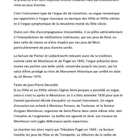
riche en jeux d’anche.
C’est l’instrument type de l’orgue dit de transition, ou orgue romantique
par opposition à l’orgue classique ou baroque des XVIIe et XVIIIe siècles
et à l’orgue symphonique de la deuxième moitié du XIXe siècle.
Outre son rôle d’accompagnateur d’assemblée, il se prête admirablement
à l’interprétation de méditations intérieures, par ses jeux de fond, ou
bien celle de chants et d’airs d’opéra par ses jeux de Récit,
particulièrement de jeux d’anche variés.
La facture de Poirier et Lieberknecht relevant aussi de la tradition,
comme celle de Montlezun et de Puget en 1845, l’orgue présente dans
toutes ses parties une belle unité, conservée jusqu’à nos jours, qui lui
valut d’être protégé au titre de Monument Historique par arrêté en date
du 20 février 1979.
Texte de Jean-Pierre Decavèle
Si au XVIIe et au XVIIIe siècles l’église Saint-Jacques a possédé un orgue,
celui-ci s’est tu après la Révolution, et il a fallu attendre 1838 pour que le
Conseil paroissial décide d’acquérir un nouvel instrument. Un orgue
d’occasion est acheté à Monsieur Ponzan, de Toulouse, et le facteur
d’orgues Montlezun, organiste de Saint-Pierre dans cette même ville, doit
l’installer et l’augmenter. Le buffet est agrandi et doré. Les travaux de
Montlezun sont jugés défectueux après expertises.
Le chantier est alors repris par Théodore Puget en 1845 ; ce facteur
installe les jeux de Flûte et de Trompette. La réfection de la voûte de