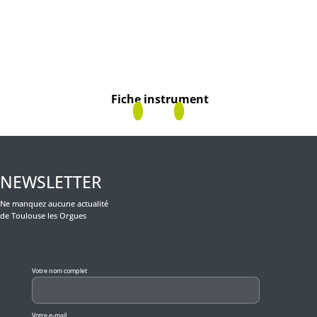
Fiche instrument
NEWSLETTER
Ne manquez aucune actualité
de Toulouse les Orgues
Veuillez laisser ce champ vide.
Votre nom complet
Votre e-mail