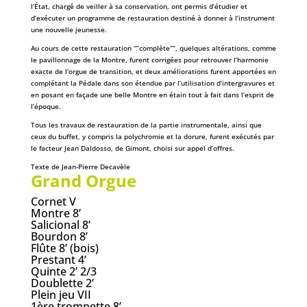
l’État, chargé de veiller à sa conservation, ont permis d’étudier et
d’exécuter un programme de restauration destiné à donner à l’instrument
une nouvelle jeunesse.
Au cours de cette restauration “”complète””, quelques altérations, comme
le pavillonnage de la Montre, furent corrigées pour retrouver l’harmonie
exacte de l’orgue de transition, et deux améliorations furent apportées en
complétant la Pédale dans son étendue par l’utilisation d’intergravures et
en posant en façade une belle Montre en étain tout à fait dans l’esprit de
l’époque.
Tous les travaux de restauration de la partie instrumentale, ainsi que
ceux du buffet, y compris la polychromie et la dorure, furent exécutés par
le facteur Jean Daldosso, de Gimont, choisi sur appel d’offres.
Texte de Jean-Pierre Decavèle
Grand Orgue
Cornet V
Montre 8’
Salicional 8’
Bourdon 8’
Flûte 8’ (bois)
Prestant 4’
Quinte 2’ 2/3
Doublette 2’
Plein jeu VII
1ère trompette 8’