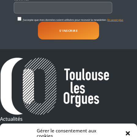
J'accepte que mes données soient utilisées pour recevoir la newsletter.
En savoir plus
Actualités
Galeries Photos
Gérer le consentement aux
cookies