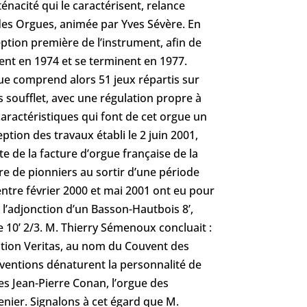
nacité qui le caractérisent, relance
ndes Orgues, animée par Yves Sévère. En
eption première de l’instrument, afin de
nent en 1974 et se terminent en 1977.
rgue comprend alors 51 jeux répartis sur
ns soufflet, avec une régulation propre à
ractéristiques qui font de cet orgue un
tion des travaux établi le 2 juin 2001,
e de la facture d’orgue française de la
re de pionniers au sortir d’une période
entre février 2000 et mai 2001 ont eu pour
 l’adjonction d’un Basson-Hautbois 8’,
e 10’ 2/3. M. Thierry Sémenoux concluait :
ciation Veritas, au nom du Couvent des
rventions dénaturent la personnalité de
ues Jean-Pierre Conan, l’orgue des
nier. Signalons à cet égard que M.