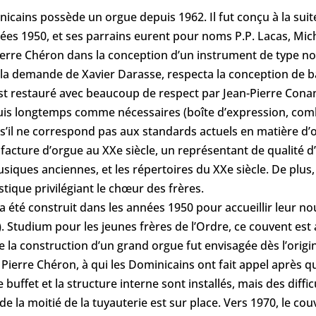
nicains possède un orgue depuis 1962. Il fut conçu à la s
ées 1950, et ses parrains eurent pour noms P.P. Lacas, Mic
erre Chéron dans la conception d’un instrument de type no
à la demande de Xavier Darasse, respecta la conception de b
st restauré avec beaucoup de respect par Jean-Pierre Conan,
 longtemps comme nécessaires (boîte d’expression, combin
 s’il ne correspond pas aux standards actuels en matière d
facture d’orgue au XXe siècle, un représentant de qualité d’
siques anciennes, et les répertoires du XXe siècle. De plus,
stique privilégiant le chœur des frères.
 été construit dans les années 1950 pour accueillir leur no
. Studium pour les jeunes frères de l’Ordre, ce couvent es
e la construction d’un grand orgue fut envisagée dès l’origi
ierre Chéron, à qui les Dominicains ont fait appel après qu’
 buffet et la structure interne sont installés, mais des diffi
 la moitié de la tuyauterie est sur place. Vers 1970, le cou