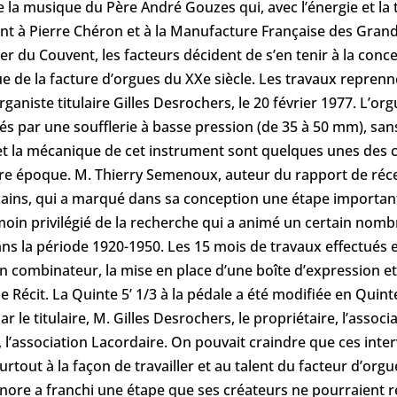
la musique du Père André Gouzes qui, avec l’énergie et la té
iant à Pierre Chéron et à la Manufacture Française des Gra
er du Couvent, les facteurs décident de s’en tenir à la conc
que de la facture d’orgues du XXe siècle. Les travaux repren
organiste titulaire Gilles Desrochers, le 20 février 1977. L’o
entés par une soufflerie à basse pression (de 35 à 50 mm), sa
t la mécanique de cet instrument sont quelques unes des ca
re époque. M. Thierry Semenoux, auteur du rapport de récep
cains, qui a marqué dans sa conception une étape important
moin privilégié de la recherche qui a animé un certain nomb
dans la période 1920-1950. Les 15 mois de travaux effectués 
n combinateur, la mise en place d’une boîte d’expression et
e Récit. La Quinte 5’ 1/3 à la pédale a été modifiée en Quint
ar le titulaire, M. Gilles Desrochers, le propriétaire, l’asso
 l’association Lacordaire. On pouvait craindre que ces inte
surtout à la façon de travailler et au talent du facteur d’org
nore a franchi une étape que ses créateurs ne pourraient re