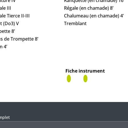
iture IV
Ranquette (en chamade) 16’
le III
Régale (en chamade) 8’
e Tierce II-III
Chalumeau (en chamade) 4’
t (Do3) V
Tremblant
ette 8’
s de Trompette 8’
n 4’
Fiche instrument
ser ce champ vide.
mplet