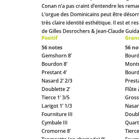
Conan n’a pas craint d’entendre les remar
L’orgue des Dominicains peut être désorm
très claire identité esthétique. Il est et
de Gilles Desrochers & Jean-Claude Guida
Positif
Gran
56 notes
56 no
Gemshorn 8’
Bourd
Bourdon 8’
Montr
Prestant 4’
Bourd
Nasard 2’ 2/3
Presta
Doublette 2’
Flûte
Tierce 1’ 3/5
Grosse
Larigot 1’ 1/3
Nasar
Fourniture III
Doubl
Cymbale III
Quart
Cromorne 8’
Tierce