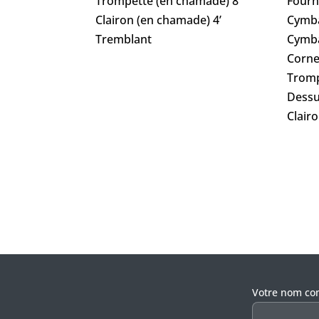
Trompette (en chamade) 8’
Fourn
Clairon (en chamade) 4’
Cymba
Tremblant
Cymbal
Corne
Tromp
Dessu
Clairo
Veuillez lais
Votre nom co