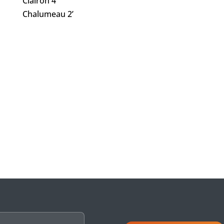
Clairon 4’
Chalumeau 2’