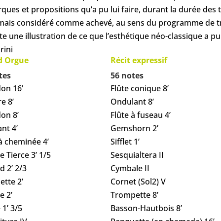
ques et propositions qu’a pu lui faire, durant la durée des 
ais considéré comme achevé, au sens du programme de trava
 reste une illustration de ce que l’esthétique néo-classique 
rini
d Orgue
Récit expressif
tes
56 notes
on 16’
Flûte conique 8’
e 8’
Ondulant 8’
on 8’
Flûte à fuseau 4’
nt 4’
Gemshorn 2’
 à cheminée 4’
Sifflet 1’
 Tierce 3’ 1/5
Sesquialtera II
d 2’ 2/3
Cymbale II
ette 2’
Cornet (Sol2) V
e 2’
Trompette 8’
 1’ 3/5
Basson-Hautbois 8’