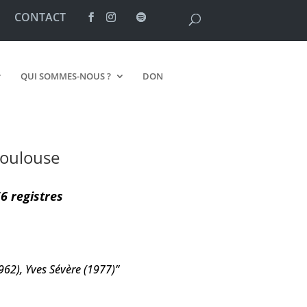
CONTACT
QUI SOMMES-NOUS ?
DON
Toulouse
56 registres
962), Yves Sévère (1977)”