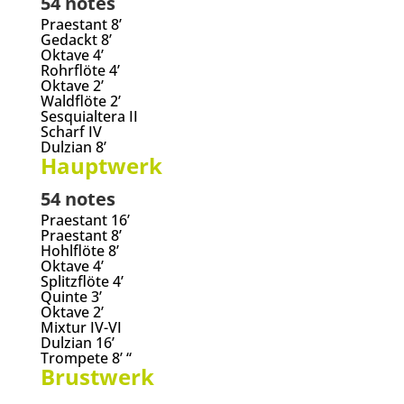
54 notes
Praestant 8’
Gedackt 8’
Oktave 4’
Rohrflöte 4’
Oktave 2’
Waldflöte 2’
Sesquialtera II
Scharf IV
Dulzian 8’
Hauptwerk
54 notes
Praestant 16’
Praestant 8’
Hohlflöte 8’
Oktave 4’
Splitzflöte 4’
Quinte 3’
Oktave 2’
Mixtur IV-VI
Dulzian 16’
Trompete 8’ “
Brustwerk