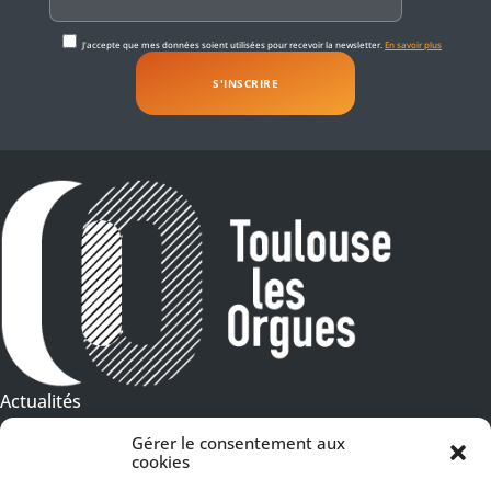
J'accepte que mes données soient utilisées pour recevoir la newsletter.
En savoir plus
Actualités
Galeries Photos
Gérer le consentement aux
cookies
Vidéothèque