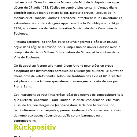
mal en point. Transformée en « Museum du Midi de la République » par
décret du 27 août 1795, l’église ne semble plus contenir d’orgue digne
d’intérêt lorsque Jean-Baptiste Micot, facteur d’orgues, Jacques Belin,
menuisier et François Cammas, architecte, effectuent leur « inventaire et
estimation des buffets d’orgues appartenant à la République », le 14 juin
1796, à la demande de l’Administration Municipale de la Commune de
Toulouse.
Il faudra attendre les années 1970 pour voir germer l’idée d’un nouvel
orgue dans l’église du musée, sous l’impulsion de Xavier Darasse avec la
complicité de Denis Milhau, Conservateur du Musée, et le soutien de la
Ville de Toulouse.
On fit appel au facteur allemand Jürgen Ahrend pour créer un orgue
s’inspirant des instruments baroques de l’Allemagne du Nord. Le buffet en
chêne orné de volets peints, selon une tradition des XVIe et XVIIe siècles,
est placé sur une tribune spécialement aménagée, et a été décoré par
Pierre Belin.
Cet instrument se veut l’interprète idéal des œuvres de compositeurs tels
que Dietrich Buxtehude, Franz Tunder, Heinrich Scheidemann, etc. mais
aussi de l’œuvre d’orgue de Jean-Sébastien Bach. Son harmonisation,
particulièrement remarquable, permet également d’aborder avec succès
de nombreux autres répertoires, qu’ils soient baroques ou…
contemporains.
Rückpositiv