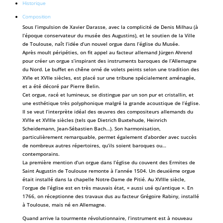
Historique
Composition
Sous l’impulsion de Xavier Darasse, avec la complicité de Denis Milhau (à
l’époque conservateur du musée des Augustins), et le soutien de la Ville
de Toulouse, naît l’idée d’un nouvel orgue dans l’église du Musée.
Après moult péripéties, on fit appel au facteur allemand Jürgen Ahrend
pour créer un orgue s’inspirant des instruments baroques de l’Allemagne
du Nord. Le buffet en chêne orné de volets peints selon une tradition des
XVIe et XVIIe siècles, est placé sur une tribune spécialement aménagée,
et a été décoré par Pierre Belin.
Cet orgue, racé et lumineux, se distingue par un son pur et cristallin, et
une esthétique très polyphonique malgré la grande acoustique de l’église.
Il se veut l’interprète idéal des œuvres des compositeurs allemands du
XVIIe et XVIIIe siècles (tels que Dietrich Buxtehude, Heinrich
Scheidemann, Jean-Sébastien Bach…). Son harmonisation,
particulièrement remarquable, permet également d’aborder avec succès
de nombreux autres répertoires, qu’ils soient baroques ou…
contemporains.
La première mention d’un orgue dans l’église du couvent des Ermites de
Saint Augustin de Toulouse remonte à l’année 1504. Un deuxième orgue
était installé dans la chapelle Notre-Dame de Pitié. Au XVIIIe siècle,
l’orgue de l’église est en très mauvais état, « aussi usé qu’antique ». En
1766, on réceptionne des travaux dus au facteur Grégoire Rabiny, installé
à Toulouse, mais né en Allemagne.
Quand arrive la tourmente révolutionnaire, l’instrument est à nouveau