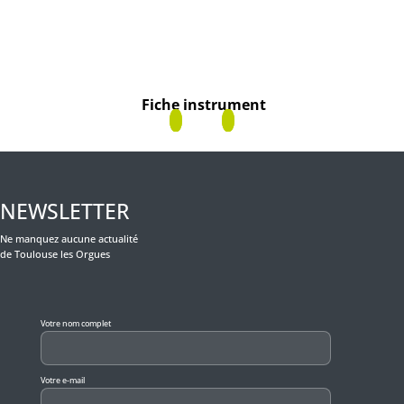
Fiche instrument
NEWSLETTER
Ne manquez aucune actualité
de Toulouse les Orgues
Veuillez laisser ce champ vide.
Votre nom complet
Votre e-mail