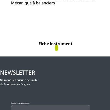
Mécanique à balanciers
Fiche instrument
NEWSLETTER
Ne manquez aucune actualité
de Toulouse les Orgues
Veuillez laisser ce champ vide.
Votre nom complet