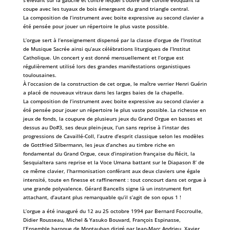
coupe avec les tuyaux de bois émergeant du grand triangle central.
La composition de l’instrument avec boite expressive au second clavier a
été pensée pour jouer un répertoire le plus vaste possible.
L’orgue sert à l’enseignement dispensé par la classe d’orgue de l’Institut
de Musique Sacrée ainsi qu’aux célébrations liturgiques de l’Institut
Catholique. Un concert y est donné mensuellement et l’orgue est
régulièrement utilisé lors des grandes manifestations organistiques
toulousaines.
À l’occasion de la construction de cet orgue, le maître verrier Henri Guérin
a placé de nouveaux vitraux dans les larges baies de la chapelle.
La composition de l’instrument avec boite expressive au second clavier a
été pensée pour jouer un répertoire le plus vaste possible. La richesse en
jeux de fonds, la coupure de plusieurs jeux du Grand Orgue en basses et
dessus au Do#3, ses deux plein-jeux, l’un sans reprise à l’instar des
progressions de Cavaillé-Coll, l’autre d’esprit classique selon les modèles
de Gottfried Silbermann, les jeux d’anches au timbre riche en
fondamental du Grand Orgue, ceux d’inspiration française du Récit, la
Sesquialtera sans reprise et la Voce Umana battant sur le Diapason 8’ de
ce même clavier, l’harmonisation conférant aux deux claviers une égale
intensité, toute en finesse et raffinement : tout concourt dans cet orgue à
une grande polyvalence. Gérard Bancells signe là un instrument fort
attachant, d’autant plus remarquable qu’il s’agit de son opus 1 !
L’orgue a été inauguré du 12 au 25 octobre 1994 par Bernard Foccroulle,
Didier Rousseau, Michel & Yasuko Bouvard, François Espinasse,
l’Ensemble baroque de Montauban dirigé par Jean-Marc Andrieu, Xavier