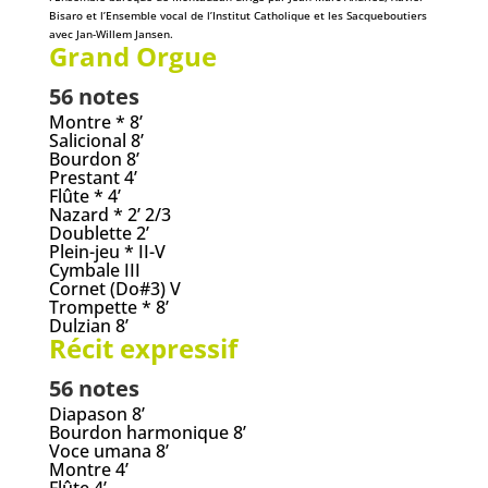
Bisaro et l’Ensemble vocal de l’Institut Catholique et les Sacqueboutiers
avec Jan-Willem Jansen.
Grand Orgue
56 notes
Montre * 8’
Salicional 8’
Bourdon 8’
Prestant 4’
Flûte * 4’
Nazard * 2’ 2/3
Doublette 2’
Plein-jeu * II-V
Cymbale III
Cornet (Do#3) V
Trompette * 8’
Dulzian 8’
Récit expressif
56 notes
Diapason 8’
Bourdon harmonique 8’
Voce umana 8’
Montre 4’
Flûte 4’