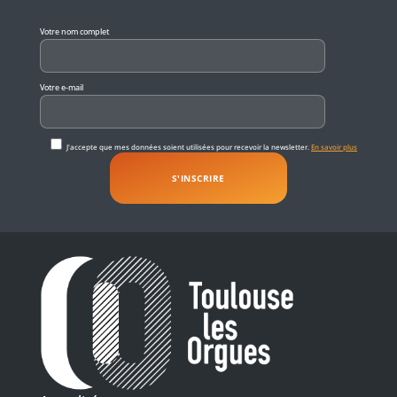
Veuillez laisser ce champ vide.
Votre nom complet
Votre e-mail
J'accepte que mes données soient utilisées pour recevoir la newsletter.
En savoir plus