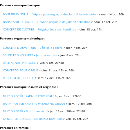
Parcours musique baroque :
MYSTERIUM SOLIS ! • Vêpres pour orgue, plain-chant & faux-bourdon
> mer. 14 oct. 20h
DANS LA VIE DE BACH • La bande originale de Johann Sebastian
> sam. 17 oct. 20h
CONCERT DE CLÔTURE • Polyphonies sans frontières
> dim. 18 oct. 17h
Parcours orgue symphonique :
CONCERT D’OUVERTURE • L’église à l’opéra
> mer. 7 oct. 20h
SOUFFLES SINGULIERS • Jeux de miroirs
> jeu. 8 oct. 20h
RÉCITAL NATHAN LAUBE
> ven. 9 oct. 20h30
CONCERTO POUR ORGUE
> dim. 11 oct. 11h et 16h
REQUIEM DE DURUFLÉ
> sam. 17 oct. 14h et 16h
Parcours musique insolite et originale :
NUIT DU GESÙ : KARA-LIS COVERDALE
> jeu. 8 oct. 22h30
HARRY POTTER AND THE WIZARDING ORGAN
> sam. 10 oct. 20h
NUIT DU GESÙ • Bronzinanuèch
> jeu. 15 oct. 20h et 22h30
LA NUIT DE L’ORGUE • De Bach à Daft Punk
> ven. 16 oct. 20h
Parcours en famille :