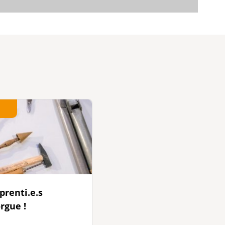
renti.e.s
rgue !