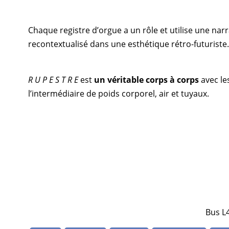
Chaque registre d’orgue a un rôle et utilise une na
recontextualisé dans une esthétique rétro-futuriste.
R U P E S T R E
est
un véritable corps à corps
avec le
l’intermédiaire de poids corporel, air et tuyaux.
Bus L4