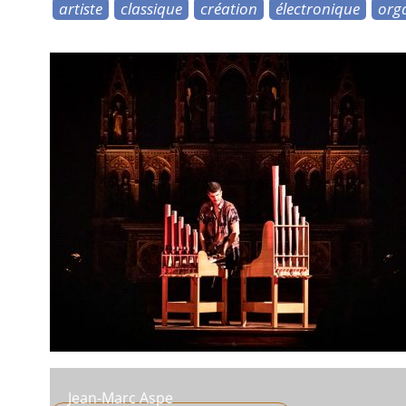
artiste
classique
création
électronique
org
Jean-Marc Aspe