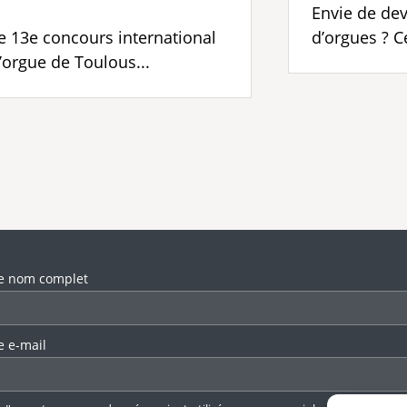
Envie de dev
e 13e concours international
d’orgues ? Ce
’orgue de Toulous...
llez laisser ce champ vide.
e nom complet
e e-mail