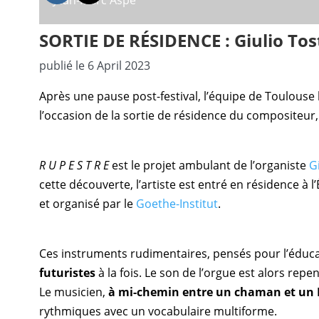
Jean-Marc Aspe
SORTIE DE RÉSIDENCE : Giulio Tos
publié le 6 April 2023
Après une pause post-festival, l’équipe de Toulous
l’occasion de la sortie de résidence du compositeur, 
R U P E S T R E
est le projet ambulant de l’organiste
Gi
cette découverte, l’artiste est entré en résidence à l
et organisé par le
Goethe-Institut
.
Ces instruments rudimentaires, pensés pour l’éducat
futuristes
à la fois. Le son de l’orgue est alors rep
Le musicien,
à mi-chemin entre un chaman et un 
rythmiques avec un vocabulaire multiforme.