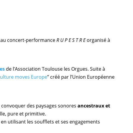
nt au concert-performance
R U P E S T R E
organisé à
es
de l’Association Toulouse les Orgues. Suite à
ulture moves Europe
” créé par l’Union Européenne
our convoquer des paysages sonores
ancestraux et
le, pure et primitive.
en utilisant les soufflets et ses engagements