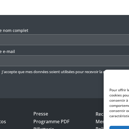
llez laisser ce champ vide.
re nom complet
e e-mail
J'accepte que mes données soient utilisées pour recevoir la newsletter.
En 
Pour offrir 
cookies pou
consentir à
comportemen
consentir o
Presse
Recrutement
caractéristi
tos
Programme PDF
Mentions légal