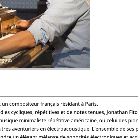
Orgues
t un compositeur français résidant à Paris.
es cycliques, répétitives et de notes tenues, Jonathan Fitou
musique minimaliste répétitive américaine, ou celui des pio
utres aventuriers en électroacoustique. L’ensemble de ses p
ndre un élégant mélange de sonorités électroniques et aco