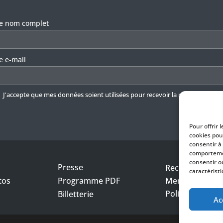
llez laisser ce champ vide.
re nom complet
e e-mail
J'accepte que mes données soient utilisées pour recevoir la newsletter.
En 
Pour offrir 
cookies pou
consentir à
comportemen
consentir o
Presse
Recrutement
caractéristi
tos
Programme PDF
Mentions légal
Politique de con
Billetterie
Ac