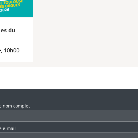
es du
, 10h00
llez laisser ce champ vide.
e nom complet
e e-mail