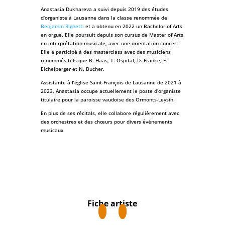
Anastasia Dukhareva a suivi depuis 2019 des études
d’organiste à Lausanne dans la classe renommée de
Benjamin Righetti
et a obtenu en 2022 un Bachelor of Arts
en orgue. Elle poursuit depuis son cursus de Master of Arts
en interprétation musicale, avec une orientation concert.
Elle a participé à des masterclass avec des musiciens
renommés tels que B. Haas, T. Ospital, D. Franke, F.
Eichelberger et N. Bucher.
Assistante à l’église Saint-François de Lausanne de 2021 à
2023, Anastasia occupe actuellement le poste d’organiste
titulaire pour la paroisse vaudoise des Ormonts-Leysin.
En plus de ses récitals, elle collabore régulièrement avec
des orchestres et des chœurs pour divers événements
musicaux.
Fiche artiste