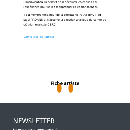
L’improvisation lui permet de redécouvrir les choses par
l’expérience pour se les réapproprier et les transcender.
Il est membre fondateur de la compagnie HART BRUT, du
label PAGANS et il assume la direction artistique du centre de
création musicale CERC.
Voir le site de l'artiste
Fiche artiste
NEWSLETTER
Ne manquez aucune actualité