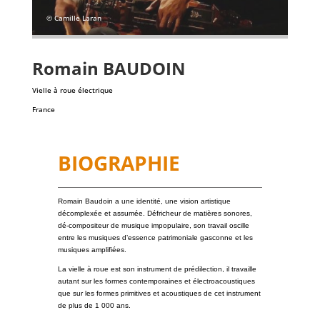
© Camille Laran
Romain
BAUDOIN
Vielle à roue électrique
France
BIOGRAPHIE
Romain Baudoin a une identité, une vision artistique
décomplexée et assumée. Défricheur de matières sonores,
dé-compositeur de musique impopulaire, son travail oscille
entre les musiques d’essence patrimoniale gasconne et les
musiques amplifiées.
La vielle à roue est son instrument de prédilection, il travaille
autant sur les formes contemporaines et électroacoustiques
que sur les formes primitives et acoustiques de cet instrument
de plus de 1 000 ans.