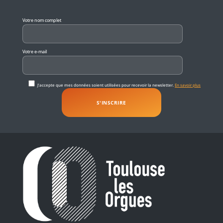
Veuillez laisser ce champ vide.
Votre nom complet
Votre e-mail
J'accepte que mes données soient utilisées pour recevoir la newsletter.
En savoir plus