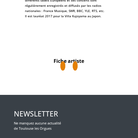
différents labels Européens et ses concerts sont
régulièrement enregistrés et diffusés par les radios
nationales : France Musique, SWR, BBC, YLE, RTS, etc.
Il est lauréat 2017 pour la Villa Kujoyama au Japon.
Fiche artiste
NEWSLETTER
Ne manquez aucune actualité
de Toulouse les Orgues