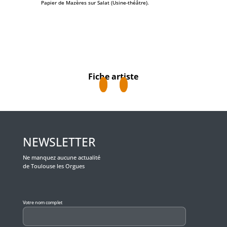
Papier de Mazères sur Salat (Usine-théâtre).
Fiche artiste
NEWSLETTER
Ne manquez aucune actualité
de Toulouse les Orgues
Veuillez laisser ce champ vide.
Votre nom complet