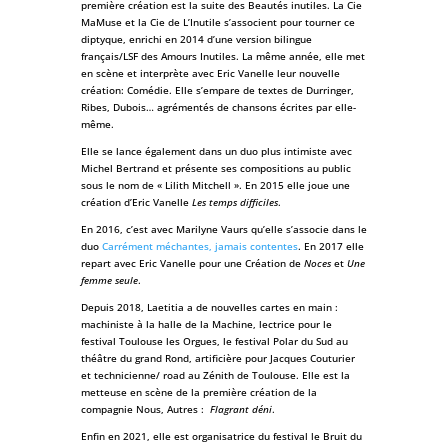
première création est la suite des Beautés inutiles. La Cie
MaMuse et la Cie de L’Inutile s’associent pour tourner ce
diptyque, enrichi en 2014 d’une version bilingue
français/LSF des Amours Inutiles. La même année, elle met
en scène et interprète avec Eric Vanelle leur nouvelle
création: Comédie. Elle s’empare de textes de Durringer,
Ribes, Dubois… agrémentés de chansons écrites par elle-
même.
Elle se lance également dans un duo plus intimiste avec
Michel Bertrand et présente ses compositions au public
sous le nom de « Lilith Mitchell ». En 2015 elle joue une
création d’Eric Vanelle
Les temps difficiles
.
En 2016, c’est avec Marilyne Vaurs qu’elle s’associe dans le
duo
Carrément méchantes, jamais contentes
. En 2017 elle
repart avec Eric Vanelle pour une Création de
Noces
et
Une
femme seule
.
Depuis 2018, Laetitia a de nouvelles cartes en main :
machiniste à la halle de la Machine, lectrice pour le
festival Toulouse les Orgues, le festival Polar du Sud au
théâtre du grand Rond, artificière pour Jacques Couturier
et technicienne/ road au Zénith de Toulouse. Elle est la
metteuse en scène de la première création de la
compagnie Nous, Autres :
Flagrant déni
.
Enfin en 2021, elle est organisatrice du festival le Bruit du