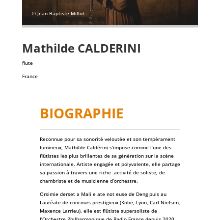
© Jean-Baptiste Millot
Mathilde
CALDERINI
flute
France
BIOGRAPHIE
Reconnue pour sa sonorité veloutée et son tempérament
lumineux, Mathilde Caldérini s’impose comme l’une des
flûtistes les plus brillantes de sa génération sur la scène
internationale. Artiste engagée et polyvalente, elle partage
sa passion à travers une riche activité de soliste, de
chambriste et de musicienne d’orchestre.
Orsimie derset a Mali e ate not euse de Deng puis au
Lauréate de concours prestigieux (Kobe, Lyon, Carl Nielsen,
Maxence Larrieu), elle est flûtiste supersoliste de
l’Orchestre Philharmonique de Radio France depuis 2020.