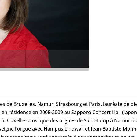
s de Bruxelles, Namur, Strasbourg et Paris, lauréate de di
te en résidence en 2008-2009 au Sapporo Concert Hall (Japon)
r à Bruxelles ainsi que des orgues de Saint-Loup à Namur do
enseigne l’orgue avec Hampus Lindwall et Jean-Baptiste Monno
discographiques sont consacrés à des compositeurs belge