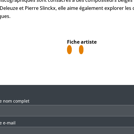
Deleuze et Pierre Slinckx, elle aime également explorer les
ques.
Fiche artiste
llez laisser ce champ vide.
re nom complet
e e-mail