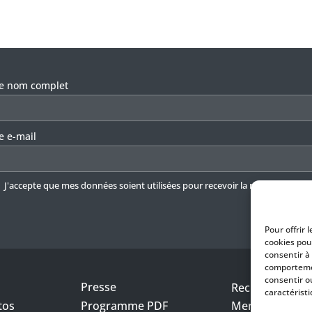
llez laisser ce champ vide.
re nom complet
e e-mail
J'accepte que mes données soient utilisées pour recevoir la newsletter.
En 
Pour offrir 
cookies pou
consentir à
comportemen
consentir o
Presse
Recrutement
caractéristi
tos
Programme PDF
Mentions légal