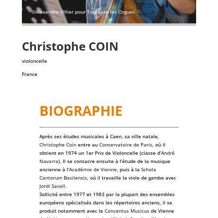
©Alexandre Ollier pour Toulouse les Orgues
Christophe
COIN
violoncelle
France
BIOGRAPHIE
Après ses études musicales à Caen, sa ville natale,
Christophe Coin
entre au
Conservatoire de Paris
, où il
obtient en 1974 un 1er Prix de Violoncelle (classe d’
André
Navarra
). Il se consacre ensuite à l’étude de la musique
ancienne à l’
Académie de Vienne
, puis à la
Schola
Cantorum Basilensis
, où il travaille la viole de gambe avec
Jordi Savall
.
Sollicité entre 1977 et 1983 par la plupart des ensembles
européens spécialisés dans les répertoires anciens, il se
produit notamment avec le
Concentus Musicus
de Vienne