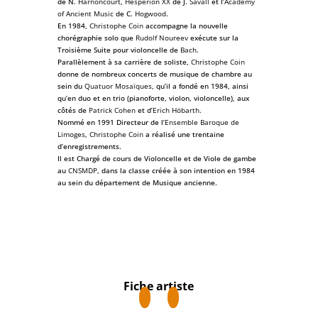
de N.
Harnoncourt
,
Hesperion XX
de J.
Savall
et l’
Academy
of Ancient Music
de C.
Hogwood
.
En 1984,
Christophe Coin
accompagne la nouvelle
chorégraphie solo que
Rudolf Noureev
exécute sur la
Troisième Suite pour violoncelle de
Bach
.
Parallèlement à sa carrière de soliste,
Christophe Coin
donne de nombreux concerts de musique de chambre au
sein du
Quatuor Mosaïques
, qu’il a fondé en 1984, ainsi
qu’en duo et en trio (pianoforte, violon, violoncelle), aux
côtés de
Patrick Cohen
et d’
Erich Höbarth
.
Nommé en 1991 Directeur de l’
Ensemble Baroque de
Limoges
,
Christophe Coin
a réalisé une trentaine
d’enregistrements.
Il est Chargé de cours de Violoncelle et de Viole de gambe
au
CNSMDP
, dans la classe créée à son intention en 1984
au sein du département de Musique ancienne.
Fiche artiste