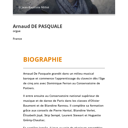
© Jean-Baptiste Millot
Arnaud
DE PASQUALE
orgue
France
BIOGRAPHIE
Arnaud De Pasquale grandit dans un milieu musical
baroque et commence l’apprentissage du clavecin dès l’âge
de cinq ans avec Dominique Ferran au Conservatoire de
Poitiers.
Il entre ensuite au Conservatoire national supérieur de
musique et de danse de Paris dans les classes d’Olivier
Baumont et de Blandine Rannou. Il complète sa formation
grâce aux conseils de Pierre Hantaï, Blandine Verlet,
Élisabeth Joyé, Skip Sempé, Laurent Stewart et Huguette
Grémy-Chauliac.
Sa carrière lancée, il joue au sein de plusieurs ensembles