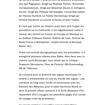
tels que Pygmalion, dirigé par Raphaël Pichon, l’Ensemble
Correspondances, dirigé par Sébastien Daucé et Collegium
Vocale, dirigé par Philippe Herreweghe, L’ensemble Jupiter
de Thomas Dunford, Le Poème Harmonique dirigé par
Vincent Dumestre ou encore la Fenice et Jean Tubéry.
En tant que soliste au clavecin aussi bien qu’à l’orgue, au
pianoforte ou au clavicorde, il est régulièrement invité à
donner des récitals en France, en Europe au Mexique ou
au Québec (Château d’Assas, théâtre de Caen, Festival de
Radio France à Montpellier, London Festival of Baroque
Music, etc).
Outre son activité discographique avec les ensembles, il a
enregistré plusieurs albums pour Alpha, dont deux avec la
violiste Lucile Boulanger, tous salués par la critique –
Diapason Découverte, Choc de Classica, IRR-Outstanding,
ffff de Télérama.
Sa curiosité pour la diversité des orgues historiques l’a
amené à entreprendre un tour du monde des orgues : une
aventure au long cours initiée en partenariat avec les
Éditions des Abbesses pour le label Harmonia Mundi et
dont le premier album consacré à la Sicile (Diapason d’Or,
septembre 2021) inaugure les premières pages d’un carnet
de voyages riche de promesses.
Ce voyage continue aujourd’hui avec le label Oktav