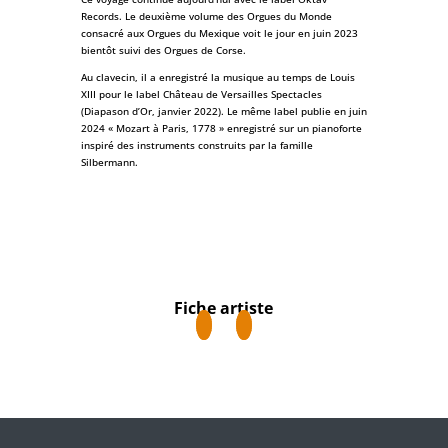
Records. Le deuxième volume des Orgues du Monde
consacré aux Orgues du Mexique voit le jour en juin 2023
bientôt suivi des Orgues de Corse.
Au clavecin, il a enregistré la musique au temps de Louis
XIII pour le label Château de Versailles Spectacles
(Diapason d’Or, janvier 2022). Le même label publie en juin
2024 « Mozart à Paris, 1778 » enregistré sur un pianoforte
inspiré des instruments construits par la famille
Silbermann.
Fiche artiste