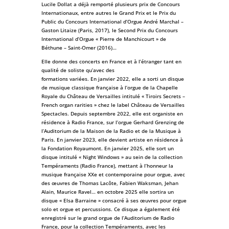
Lucile Dollat a déjà remporté plusieurs prix de Concours
Internationaux, entre autres le Grand Prix et le Prix du
Public du Concours International d’Orgue André Marchal –
Gaston Litaize (Paris, 2017), le Second Prix du Concours
International d’Orgue « Pierre de Manchicourt » de
Béthune – Saint-Omer (2016)…
Elle donne des concerts en France et à l’étranger tant en
qualité de soliste qu’avec des
formations variées. En janvier 2022, elle a sorti un disque
de musique classique française à l’orgue de la Chapelle
Royale du Château de Versailles intitulé « Tiroirs Secrets –
French organ rarities » chez le label Château de Versailles
Spectacles. Depuis septembre 2022, elle est organiste en
résidence à Radio France, sur l’orgue Gerhard Grenzing de
l’Auditorium de la Maison de la Radio et de la Musique à
Paris. En janvier 2023, elle devient artiste en résidence à
la Fondation Royaumont. En janvier 2025, elle sort un
disque intitulé « Night Windows » au sein de la collection
Tempéraments (Radio France), mettant à l’honneur la
musique française XXe et contemporaine pour orgue, avec
des œuvres de Thomas Lacôte, Fabien Waksman, Jehan
Alain, Maurice Ravel… en octobre 2025 elle sortira un
disque « Elsa Barraine » consacré à ses œuvres pour orgue
solo et orgue et percussions. Ce disque a également été
enregistré sur le grand orgue de l’Auditorium de Radio
France, pour la collection Tempéraments, avec les