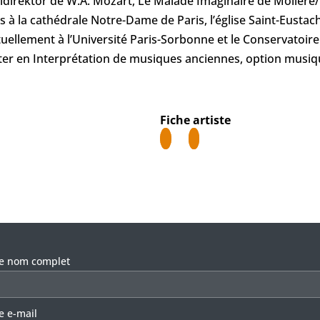
ldirektor de W.A. Mozart, Le Malade Imaginaire de Molière/
 la cathédrale Notre-Dame de Paris, l’église Saint-Eustache
tuellement à l’Université Paris-Sorbonne et le Conservatoi
ster en Interprétation de musiques anciennes, option musi
Fiche artiste
llez laisser ce champ vide.
re nom complet
e e-mail