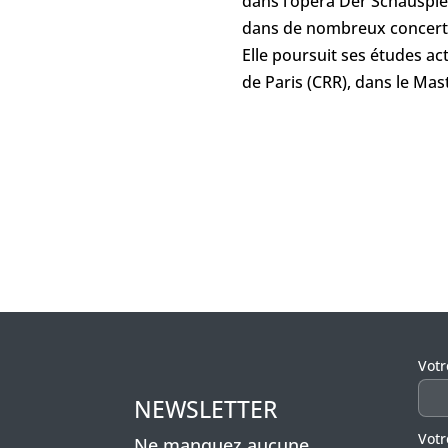
dans l’opéra Der Schauspie
dans de nombreux concerts à
Elle poursuit ses études ac
de Paris (CRR), dans le Ma
Veui
Vot
NEWSLETTER
Votr
Ne manquez aucune