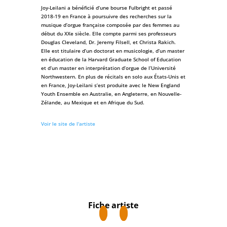
Joy-Leilani a bénéficié d’une bourse Fulbright et passé
2018-19 en France à poursuivre des recherches sur la
musique d’orgue française composée par des femmes au
début du XXe siècle. Elle compte parmi ses professeurs
Douglas Cleveland, Dr. Jeremy Filsell, et Christa Rakich.
Elle est titulaire d’un doctorat en musicologie, d’un master
en éducation de la Harvard Graduate School of Education
et d’un master en interprétation d’orgue de l’Université
Northwestern. En plus de récitals en solo aux États-Unis et
en France, Joy-Leilani s’est produite avec le New England
Youth Ensemble en Australie, en Angleterre, en Nouvelle-
Zélande, au Mexique et en Afrique du Sud.
Voir le site de l'artiste
Fiche artiste