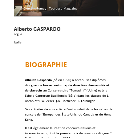
© Clément Fumey - Toulouse Magazine
Alberto
GASPARDO
orgue
Italie
BIOGRAPHIE
Alberto Gaspardo
(né en 1990) a obtenu ses diplômes
d’
orgue
, de
basse
continue
, de
direction d’ensemble
et
de
clavecin
au Conservatoire “Tomadini” (Udine) et à la
Schola Cantorum Basiliensis (Bâle) dans les classes de L.
Antoniotti, W. Zerer, J.A. Bötticher, T. Leininger.
Ses activités de concertiste l’ont conduit dans les salles de
concert de l’Europe, des États-Unis, du Canada et de Hong
Kong.
Il est également lauréat de concours italiens et
internationaux, dont le premier prix du concours d’orgue P.