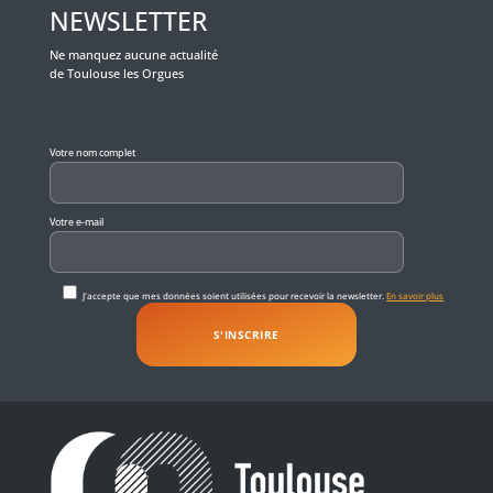
NEWSLETTER
Ne manquez aucune actualité
de Toulouse les Orgues
Veuillez laisser ce champ vide.
Votre nom complet
Votre e-mail
J'accepte que mes données soient utilisées pour recevoir la newsletter.
En savoir plus