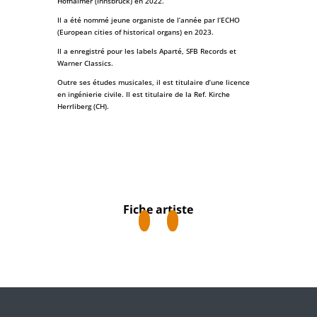
Hofhaimer (Innsbruck) en 2022.
Il a été nommé jeune organiste de l’année par l’ECHO
(European cities of historical organs) en 2023.
Il a enregistré pour les labels Aparté, SFB Records et
Warner Classics.
Outre ses études musicales, il est titulaire d’une licence
en ingénierie civile. Il est titulaire de la Ref. Kirche
Herrliberg (CH).
Fiche artiste