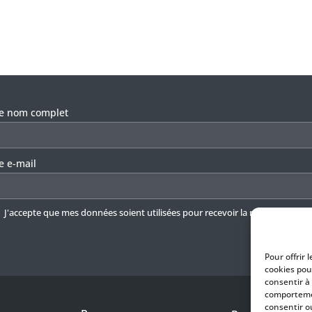
llez laisser ce champ vide.
re nom complet
e e-mail
J'accepte que mes données soient utilisées pour recevoir la newsletter.
En 
Pour offrir 
cookies pou
consentir à
comportemen
consentir o