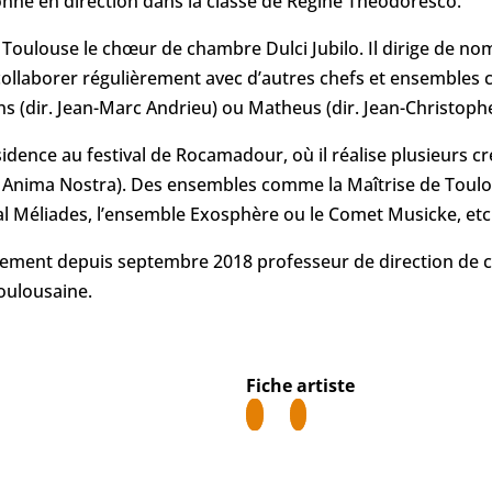
ionne en direction dans la classe de Régine Théodoresco.
 Toulouse le chœur de chambre Dulci Jubilo. Il dirige de n
 collaborer régulièrement avec d’autres chefs et ensembles
ns (dir. Jean-Marc Andrieu) ou Matheus (dir. Jean-Christophe
ésidence au festival de Rocamadour, où il réalise plusieurs c
el Anima Nostra). Des ensembles comme la Maîtrise de Toul
l Méliades, l’ensemble Exosphère ou le Comet Musicke, etc. l
alement depuis septembre 2018 professeur de direction de
oulousaine.
Fiche artiste