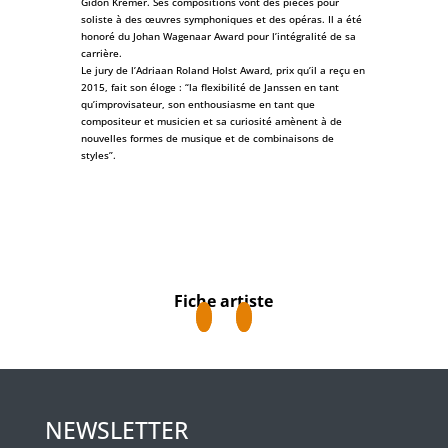
Gidon Kremer. Ses compositions vont des pièces pour
soliste à des œuvres symphoniques et des opéras. Il a été
honoré du Johan Wagenaar Award pour l’intégralité de sa
carrière.
Le jury de l’Adriaan Roland Holst Award, prix qu’il a reçu en
2015, fait son éloge : “la flexibilité de Janssen en tant
qu’improvisateur, son enthousiasme en tant que
compositeur et musicien et sa curiosité amènent à de
nouvelles formes de musique et de combinaisons de
styles”.
Fiche artiste
NEWSLETTER