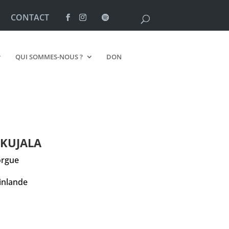
CONTACT
QUI SOMMES-NOUS ?
DON
KUJALA
orgue
inlande