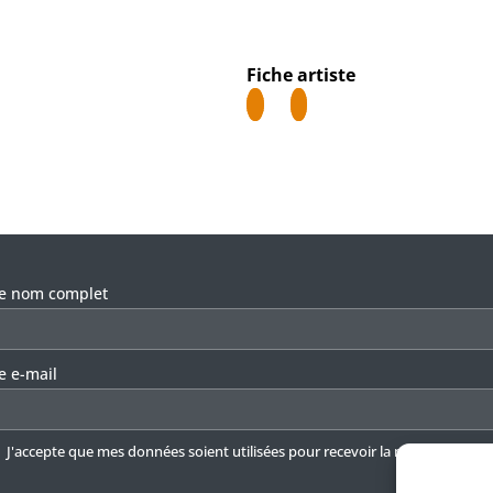
Fiche artiste
llez laisser ce champ vide.
re nom complet
e e-mail
J'accepte que mes données soient utilisées pour recevoir la newsletter.
En 