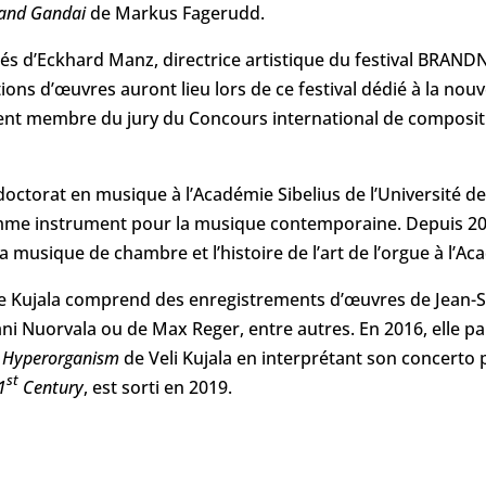
Band Gandai
de Markus Fagerudd.
tés d’Eckhard Manz, directrice artistique du festival BRAND
ions d’œuvres auront lieu lors de ce festival dédié à la nou
ent membre du jury du Concours international de composit
octorat en musique à l’Académie Sibelius de l’Université des 
omme instrument pour la musique contemporaine. Depuis 200
 la musique de chambre et l’histoire de l’art de l’orgue à l’Ac
e Kujala comprend des enregistrements d’œuvres de Jean-S
uhani Nuorvala ou de Max Reger, entre autres. En 2016, elle p
e
Hyperorganism
de Veli Kujala en interprétant son concerto
st
1
Century
, est sorti en 2019.