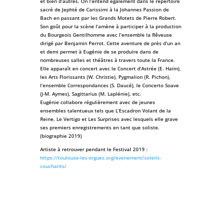
et bien d’autres. On l’entend également dans le répertoire
sacré de Jephté de Carissimi à la Johannes Passion de
Bach en passant par les Grands Motets de Pierre Robert.
Son goût pour la scène l’amène à participer à la production
du Bourgeois Gentilhomme avec l’ensemble la Rêveuse
dirigé par Benjamin Perrot. Cette aventure de près d’un an
et demi permet à Eugénie de se produire dans de
nombreuses salles et théâtres à travers toute la France.
Elle apparaît en concert avec le Concert d’Astrée (E. Haïm),
les Arts Florissants (W. Christie), Pygmalion (R. Pichon),
l’ensemble Correspondances (S. Daucé), le Concerto Soave
(J-M. Aymes), Sagittarius (M. Laplénie), etc.
Eugénie collabore régulièrement avec de jeunes
ensembles talentueux tels que L’Escadron Volant de la
Reine, Le Vertigo et Les Surprises avec lesquels elle grave
ses premiers enregistrements en tant que soliste.
(biographie 2019)
Artiste à retrouver pendant le Festival 2019 :
https://toulouse-les-orgues.org/evenement/soleils-
couchants/