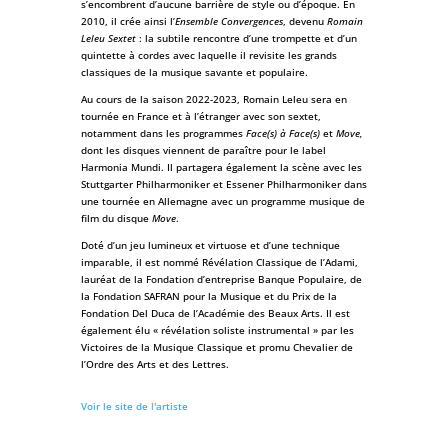
s’encombrent d’aucune barrière de style ou d’époque. En
2010, il crée ainsi l’
Ensemble Convergences
, devenu
Romain
Leleu Sextet
: la subtile rencontre d’une trompette et d’un
quintette à cordes avec laquelle il revisite les grands
classiques de la musique savante et populaire.
Au cours de la saison 2022-2023, Romain Leleu sera en
tournée en France et à l’étranger avec son sextet,
notamment dans les programmes
Face(s) à Face(s)
et
Move,
dont les disques viennent de paraître pour le label
Harmonia Mundi. Il partagera également la scène avec les
Stuttgarter Philharmoniker et Essener Philharmoniker dans
une tournée en Allemagne avec un programme musique de
film du disque
Move
.
Doté d’un jeu lumineux et virtuose et d’une technique
imparable, il est nommé Révélation Classique de l’Adami,
lauréat de la Fondation d’entreprise Banque Populaire, de
la Fondation SAFRAN pour la Musique et du Prix de la
Fondation Del Duca de l’Académie des Beaux Arts. Il est
également élu « révélation soliste instrumental » par les
Victoires de la Musique Classique et promu Chevalier de
l’Ordre des Arts et des Lettres.
Voir le site de l'artiste