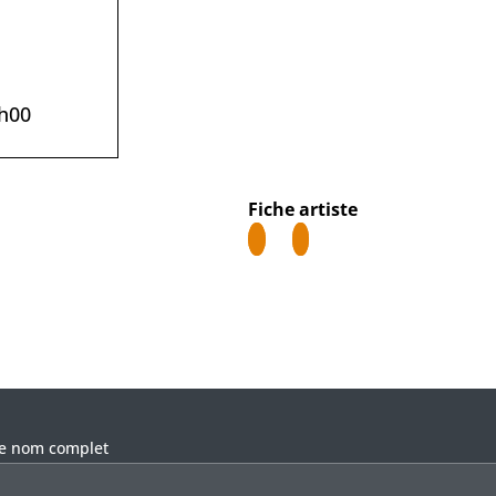
0h00
Fiche artiste
llez laisser ce champ vide.
re nom complet