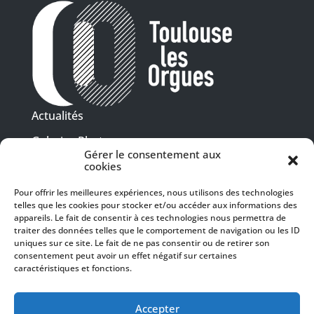
Actualités
Galeries Photos
Gérer le consentement aux
Vidéothèque
cookies
Pour offrir les meilleures expériences, nous utilisons des technologies
Presse
telles que les cookies pour stocker et/ou accéder aux informations des
Programme PDF
Billetterie
appareils. Le fait de consentir à ces technologies nous permettra de
Recrutement
traiter des données telles que le comportement de navigation ou les ID
uniques sur ce site. Le fait de ne pas consentir ou de retirer son
Mentions légales
consentement peut avoir un effet négatif sur certaines
caractéristiques et fonctions.
Politique de confidentialité
SUIVEZ-NOUS
Accepter