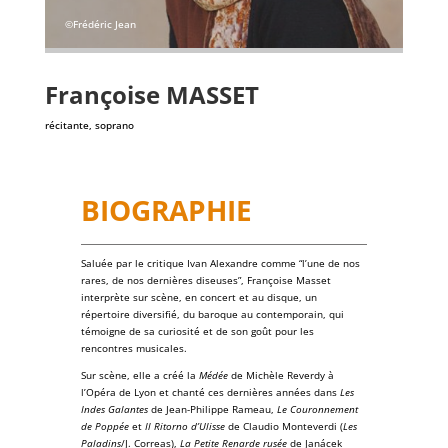
©Frédéric Jean
Françoise
MASSET
récitante, soprano
BIOGRAPHIE
Saluée par le critique
Ivan Alexandre
comme “l’une de nos
rares, de nos dernières diseuses”, Françoise Masset
interprète sur scène, en concert et au disque, un
répertoire diversifié
, du
baroque
au
contemporain
, qui
témoigne de sa curiosité et de son goût pour les
rencontres musicales.
Sur scène, elle a créé la
Médée
de Michèle Reverdy à
l’
Opéra de Lyon
et chanté ces dernières années dans
Les
Indes Galantes
de
Jean-Philippe Rameau
,
Le Couronnement
de Poppée
et
Il Ritorno d’Ulisse
de
Claudio Monteverdi
(
Les
Paladins
/J. Correas),
La Petite Renarde rusée
de
Janácek