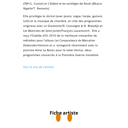
(
TM+
/L. Cuniot) et
L’Enfant et les sortilèges
de
Ravel
(
Musica
Nigella
/T. Nemoto).
Elle privilégie le
récital
(avec piano, orgue, harpe, guitare,
luth) et la
musique de chambre
, et crée des programmes
originaux avec
La Gioannina
/R. Cassaigne & N. Breedijk et
Les Musiciens de Saint Julien
/François Lazarevitch. Elle a
reçu l’
Orphée d’Or
2010 de la
meilleure interprète de
mélodies
pour l’album
Les Compositeurs de Marceline
Desbordes-Valmore
et a enregistré récemment avec la
pianiste
Anne Le Bozec
pour le label
Hortus
, deux
programmes consacrés à la Première Guerre mondiale.
Voir le site de l'artiste
Fiche artiste