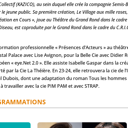
-Collectif (KAZICO), au sein duquel elle crée la compagnie Semis-
le jeune public. Sa première création, Le Village aux mille roses,
réation en Cours », joue au Théâtre du Grand Rond dans le cadr
’Oiseau, est coproduite par le Grand Rond dans le cadre du C.R.I.
formation professionnelle « Présences d’Acteurs » au théâtre
stal Palace avec Lise Avignon, pour la Belle Cie avec Didier R
opéen « eye.Net 2.0 ». Elle assiste Isabelle Gaspar dans la cr
ar la Cie La Théière. En 23-24, elle retrouvera la cie de l’
aul Dubois, dont une adaptation du roman Tous les hommes 
travailler avec la cie PIM PAM et avec STRAP.
GRAMMATIONS