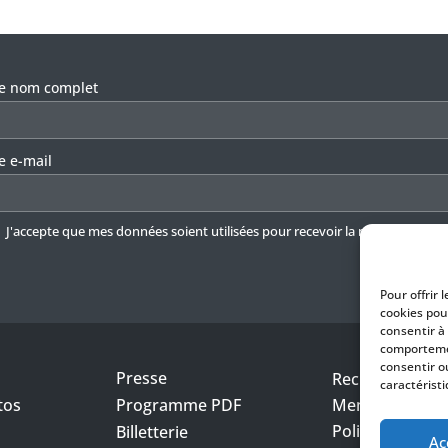
llez laisser ce champ vide.
re nom complet
e e-mail
J'accepte que mes données soient utilisées pour recevoir la newsletter.
En 
Pour offrir 
cookies pou
consentir à
comportemen
consentir o
Presse
Recrutement
caractéristi
tos
Programme PDF
Mentions légal
Politique de con
Billetterie
Ac