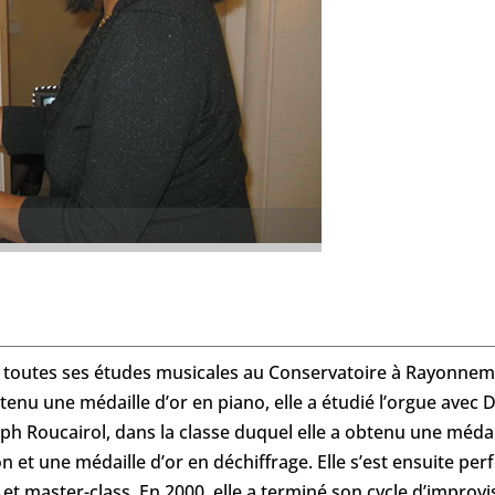
t toutes ses études musicales au Conservatoire à Rayonnem
tenu une médaille d’or en piano, elle a étudié l’orgue avec D
h Roucairol, dans la classe duquel elle a obtenu une médail
on et une médaille d’or en déchiffrage. Elle s’est ensuite pe
 et master-class. En 2000, elle a terminé son cycle d’improvi