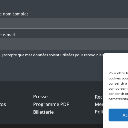
llez laisser ce champ vide.
re nom complet
e e-mail
J'accepte que mes données soient utilisées pour recevoir la newsletter.
En 
Pour offrir 
cookies pou
consentir à
comportemen
consentir o
Presse
Recrutement
caractéristi
tos
Programme PDF
Mentions légal
Politique de con
Billetterie
Ac