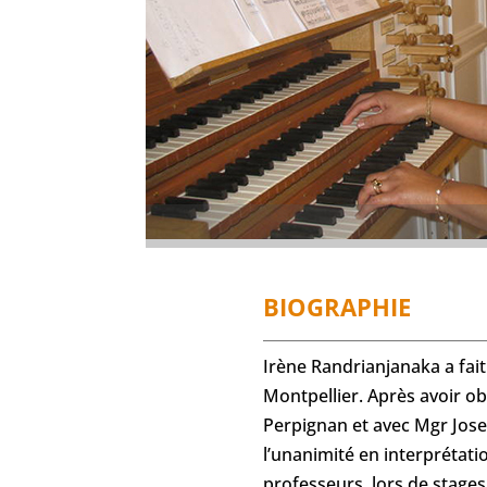
BIOGRAPHIE
Irène Randrianjanaka a fai
Montpellier. Après avoir ob
Perpignan et avec Mgr Josep
l’unanimité en interprétati
professeurs, lors de stages