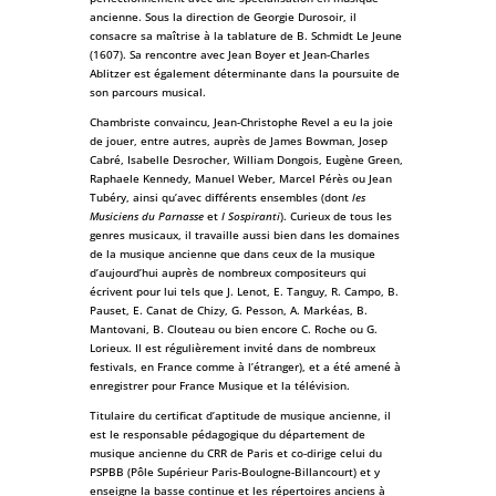
ancienne. Sous la direction de Georgie Durosoir, il
consacre sa maîtrise à la tablature de B. Schmidt Le Jeune
(1607). Sa rencontre avec Jean Boyer et Jean-Charles
Ablitzer est également déterminante dans la poursuite de
son parcours musical.
Chambriste convaincu, Jean-Christophe Revel a eu la joie
de jouer, entre autres, auprès de James Bowman, Josep
Cabré, Isabelle Desrocher, William Dongois, Eugène Green,
Raphaele Kennedy, Manuel Weber, Marcel Pérès ou Jean
Tubéry, ainsi qu’avec différents ensembles (dont
les
Musiciens du Parnasse
et
I Sospiranti
). Curieux de tous les
genres musicaux, il travaille aussi bien dans les domaines
de la musique ancienne que dans ceux de la musique
d’aujourd’hui auprès de nombreux compositeurs qui
écrivent pour lui tels que J. Lenot, E. Tanguy, R. Campo, B.
Pauset, E. Canat de Chizy, G. Pesson, A. Markéas, B.
Mantovani, B. Clouteau ou bien encore C. Roche ou G.
Lorieux. Il est régulièrement invité dans de nombreux
festivals, en France comme à l’étranger), et a été amené à
enregistrer pour France Musique et la télévision.
Titulaire du certificat d’aptitude de musique ancienne, il
est le responsable pédagogique du département de
musique ancienne du CRR de Paris et co-dirige celui du
PSPBB (Pôle Supérieur Paris-Boulogne-Billancourt) et y
enseigne la basse continue et les répertoires anciens à