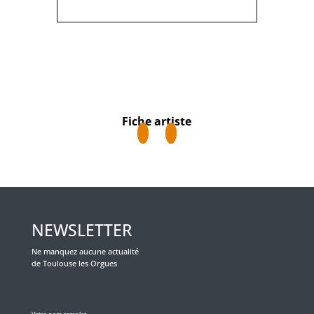
Fiche artiste
NEWSLETTER
Ne manquez aucune actualité
de Toulouse les Orgues
Veuillez laisser ce champ vide.