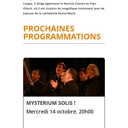
l’orgue. Il dirige également le festival
Claviers en Pays
d’Auch
, où il est titulaire du magnifique instrument Jean de
Joyeuse de la cathédrale Sainte-Marie.
PROCHAINES
PROGRAMMATIONS
MYSTERIUM SOLIS !
Mercredi 14 octobre, 20h00