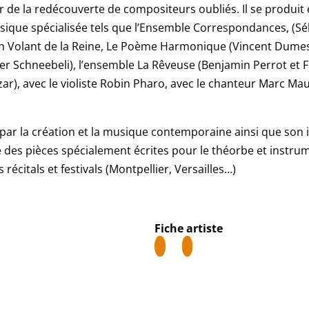
 de la redécouverte de compositeurs oubliés. Il se produit e
que spécialisée tels que l’
Ensemble Correspondances
, (
Sé
n Volant de la Reine
,
Le Poème Harmonique
(
Vincent Dume
ier Schneebeli
), l’
ensemble La Rêveuse
(
Benjamin Perrot
et
F
zar
), avec le violiste
Robin Pharo
, avec le chanteur
Marc Mau
par la création et la
musique contemporaine
ainsi que son 
é des pièces spécialement écrites pour le théorbe et instrum
 récitals et festivals (Montpellier, Versailles…)
Fiche artiste