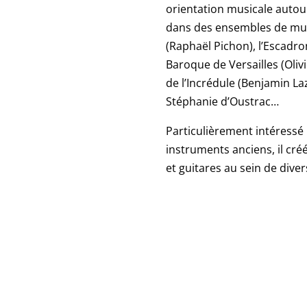
orientation musicale autour
dans des ensembles de musi
(
Raphaël Pichon
),
l’Escadro
Baroque de Versailles
(
Oliv
de l’Incrédule
(
Benjamin La
Stéphanie d’Oustrac
…
Particulièrement intéressé 
instruments anciens, il cré
et guitares au sein de divers