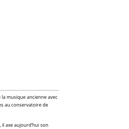
e la
musique ancienne
avec
es
au
conservatoire de
 il axe aujourd’hui son