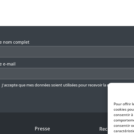
llez laisser ce champ vide.
re nom complet
e e-mail
J'accepte que mes données soient utilisées pour recevoir la newsletter.
En 
Pour offrir 
cookies pou
consentir à
comportemen
consentir o
Presse
Recrutement
caractéristi