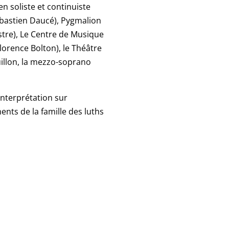
n soliste et continuiste
bastien Daucé
),
Pygmalion
stre
),
Le Centre de Musique
lorence Bolton
),
le Théâtre
illon
, la mezzo-soprano
interprétation sur
ents de la famille des luths