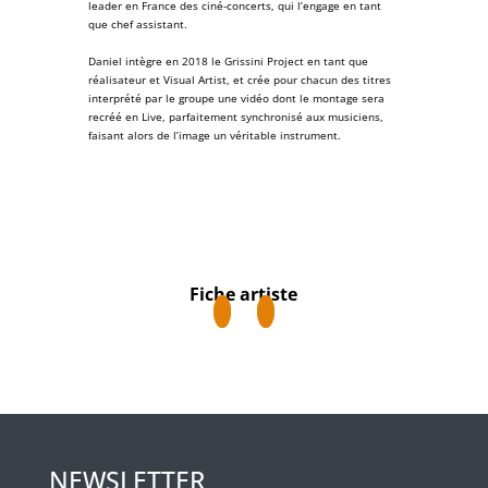
leader en France des ciné-concerts, qui l’engage en tant
que chef assistant.
Daniel intègre en 2018 le
Grissini Project
en tant que
réalisateur et
Visual Artist
, et crée pour chacun des titres
interprété par le groupe une vidéo dont le montage sera
recréé en Live, parfaitement synchronisé aux musiciens,
faisant alors de l’image un véritable instrument.
Fiche artiste
NEWSLETTER