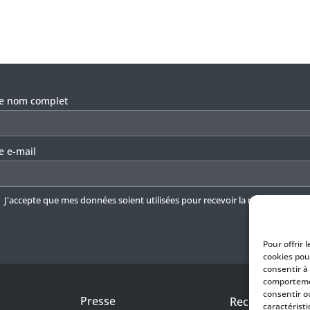
llez laisser ce champ vide.
re nom complet
e e-mail
J'accepte que mes données soient utilisées pour recevoir la newsletter.
En 
Pour offrir 
cookies pou
consentir à
comportemen
consentir o
Presse
Recrutement
caractéristi