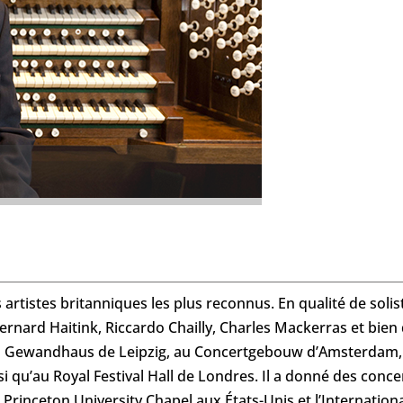
artistes britanniques les plus reconnus. En qualité de soliste
rnard Haitink, Riccardo Chailly, Charles Mackerras et bien d’
la Gewandhaus de Leipzig, au Concertgebouw d’Amsterdam, à
i qu’au Royal Festival Hall de Londres. Il a donné des conc
la Princeton University Chapel aux États-Unis et l’Internatio