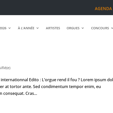
AGENDA
2026
À L’ANNÉE
ARTISTES
ORGUES
CONCOURS
ifié(e)
l internationnal Edito : L’orgue rend il fou ? Lorem ipsum do
teger at tortor ante. Sed condimentum tempor enim, eu
n consequat. Cras...